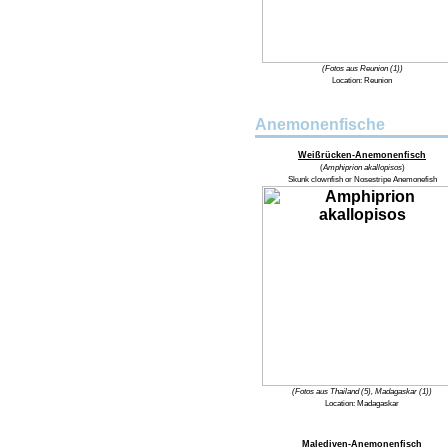
(Fotos aus Reunion (1))
Location: Reunion
Anemonenfische
Weißrücken-Anemonenfisch
(
Amphiprion akallopisos
)
Skunk clownfish or Nosestripe Anemonefish
(Fotos aus Thailand (5), Madagaskar (1))
Location:
Madagaskar
Malediven-Anemonenfisch