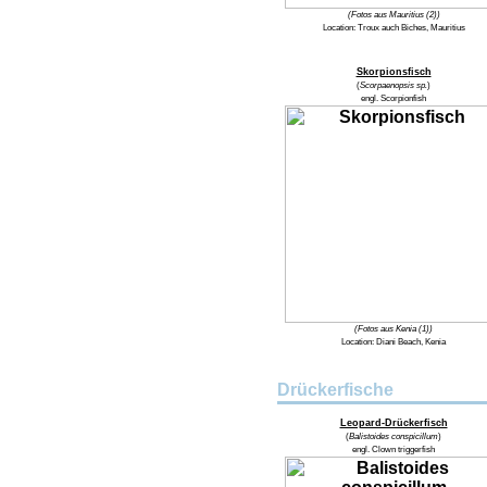
(Fotos aus Mauritius (2))
Location:
Troux auch Biches, Mauritius
Skorpionsfisch
(
Scorpaenopsis sp.
)
engl.
Scorpionfish
(Fotos aus Kenia (1))
Location:
Diani Beach, Kenia
Drückerfische
Leopard-Drückerfisch
(
Balistoides conspicillum
)
engl.
Clown triggerfish