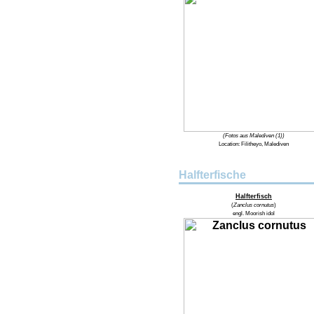
(Fotos aus Malediven (1))
Location:
Filitheyo, Malediven
Halfterfische
Halfterfisch
(
Zanclus cornutus
)
engl.
Moorish idol