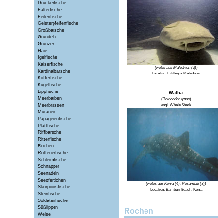
Drückerfische
Falterfische
Feilenfische
Geisterpfeifenfische
Großbarsche
Grundeln
Grunzer
Haie
Igelfische
Kaiserfische
(Fotos aus Malediven (3))
Kardinalbarsche
Location:
Filitheyo, Malediven
Kofferfische
Kugelfische
Lippfische
Walhai
Meerbarben
(
Rhincodon typus
)
Meerbrassen
engl.
Whale Shark
Muränen
Papageienfische
Plattfische
Riffbarsche
Ritterfische
Rochen
Rotfeuerfische
Schleimfische
Schnapper
Seenadeln
Seepferdchen
(Fotos aus Kenia (4), Mosambik (3))
Skorpionsfische
Location:
Bamburi Beach, Kenia
Steinfische
Soldatenfische
Süßlippen
Rochen
Welse