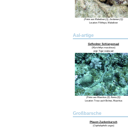
(Fotos aus Malediven (1), Jordanien (1))
Location:
Filitheyo, Malediven
Aal-artige
Gefleckter Schlangenaal
(
Myrichthys maculosus
)
engl.
Tiger snake eel
(Fotos aus Mauritius (2), Kenia (2))
Location:
Troux auch Biches, Mauritius
Großbarsche
Pfauen-Zackenbarsch
(
Cephalopholis argus
)