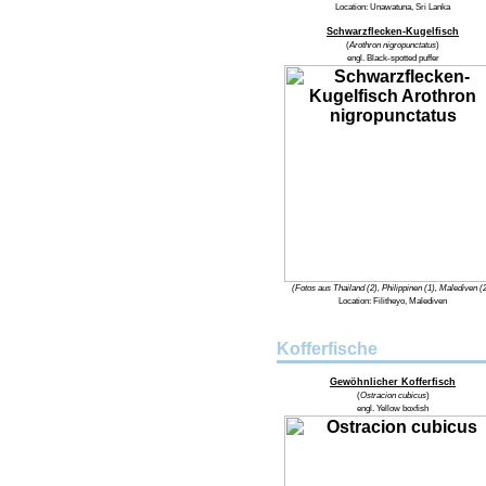
Location:
Unawatuna, Sri Lanka
Schwarzflecken-Kugelfisch
(
Arothron nigropunctatus
)
engl.
Black-spotted puffer
(Fotos aus Thailand (2), Philippinen (1), Malediven (
Location:
Filitheyo, Malediven
Kofferfische
Gewöhnlicher Kofferfisch
(
Ostracion cubicus
)
engl.
Yellow boxfish