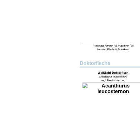
(Fotos aus Ägypten (2), Malediven (4))
Location:
Fihalhohi, Malediven
Doktorfische
Weißkehl-Doktorfisch
(
Acanthurus leucosternon
)
engl.
Powder blue tang