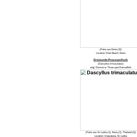
(Fotos aus Kenia (3))
Location:
Diani Beach, Kenia
Dreipunkt-Preussenfisch
(
Dascyllus trimaculatus
)
engl.
Domino or Three-spot Damselfish
(Fotos aus Sri Lanka (1), Kenia (1), Thailand (1))
Location:
Unawatuna, Sri Lanka