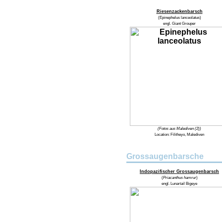
Riesenzackenbarsch
(
Epinephelus lanceolatus
)
engl.
Giant Grouper
(Fotos aus Malediven (2))
Location:
Filitheyo, Malediven
Grossaugenbarsche
Indopazifischer Grossaugenbarsch
(
Priacanthus hamrur
)
engl.
Lunartail Bigeye