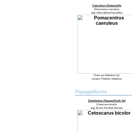
Caeruleus Demoiselle
(
Pomacentrus caeruleus
)
engl.
Yellow Bellied Damselfish
(Fotos aus Malediven (1))
Location:
Fihalhohi, Malediven
Papageifische
Zweifarben-Papageifisch (w)
(
Cetoscarus bicolor
)
engl.
Bicolor Parrotfish (female)