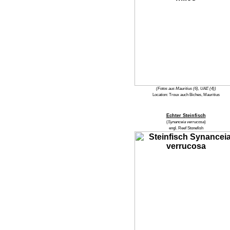
(Fotos aus Mauritius (6), UAE (4))
Location:
Troux auch Biches, Mauritius
Echter Steinfisch
(
Synanceia verrucosa
)
engl.
Reef Stonefish