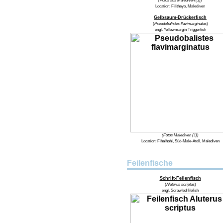
(Fotos aus Malediven (1))
Location:
Filitheyo, Malediven
Gelbsaum-Drückerfisch
(
Pseudobalistes flavimarginatus
)
engl.
Yellowmargin Triggerfish
(Fotos Malediven (1))
Location:
Fihalhohi, Süd-Male-Atoll, Malediven
Feilenfische
Schrift-Feilenfisch
(
Aluterus scriptus
)
engl.
Scrawled filefish