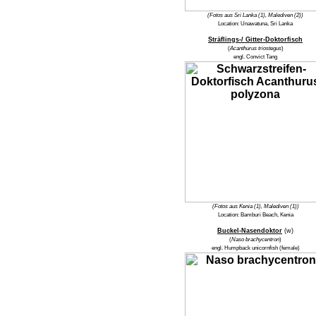
(Fotos aus Sri Lanka (1), Malediven (2))
Location:
Unawatuna, Sri Lanka
Sträflings-/ Gitter-Doktorfisch
(
Acanthurus triostegus
)
engl.
Convict Tang
(Fotos aus Kenia (1), Malediven (1))
Location:
Bamburi Beach, Kenia
Buckel-Nasendoktor
(w)
(
Naso brachycentron
)
engl.
Humpback unicornfish
(female)