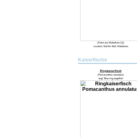
(Fotos aus Malediven (1))
Location:
Süd Ari Atoll, Malediven
Kaiserfische
Ringkaiserfisch
(
Pomacanthus annulatus
)
engl.
Blue ring angelfish