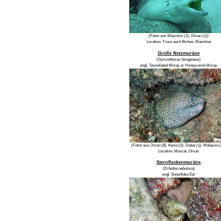
(Fotos aus Mauritius (1), Oman (1))
Location:
Troux auch Biches, Mauritius
Große Netzmuräne
(
Gymnothorax favagineus
)
engl.
Tessellated Moray or Honeycomb Moray
(Fotos aus Oman (8), Kenia (2), Dubai (1), Malaysia (
Location:
Muscat, Oman
Sternfleckenmuräne
(
Echidna nebulosa
)
engl.
Snowflake Eel