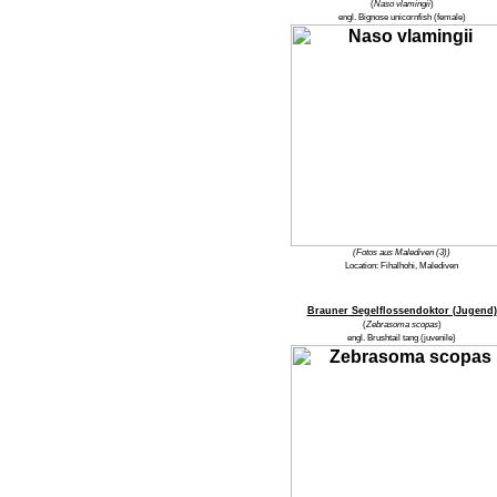
(
Naso vlamingii
)
engl.
Bignose unicornfish
(female)
(Fotos aus Malediven (3))
Location:
Fihalhohi, Malediven
Brauner Segelflossendoktor (Jugend)
(
Zebrasoma scopas
)
engl.
Brushtail tang (juvenile)