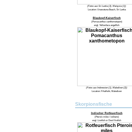
(Fotos aus Sri Lanka (3), Malaysia (1))
Location:
Unawatuna Beach, Sri Lanka
Blaukopf-Kaiserfisch
(
Pomacanthus xanthometopon
)
engl.
Yellowface angelfish
(Fotos aus Indonesien (1), Malediven (2))
Location:
Fihalhohi, Malediven
Skorpionsfische
Indischer Rotfeuerfisch
(
Pterois miles / volitans
)
engl.
Lionfish or Devil firefish