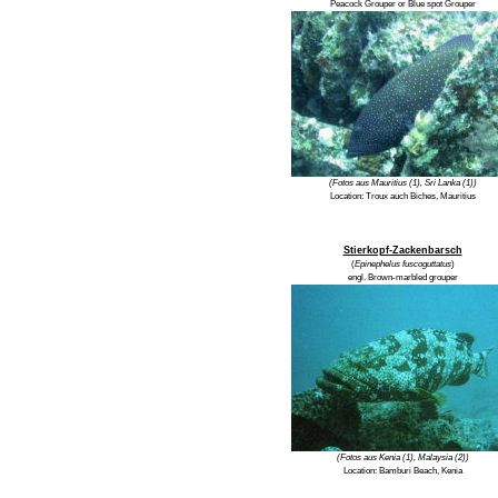
Peacock Grouper or Blue spot Grouper
(Fotos aus Mauritius (1), Sri Lanka (1))
Location:
Troux auch Biches, Mauritius
Stierkopf-Zackenbarsch
(
Epinephelus fuscoguttatus
)
engl.
Brown-marbled grouper
(Fotos aus Kenia (1), Malaysia (2))
Location:
Bamburi Beach, Kenia