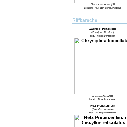
(Fotos aus Mauritius (1))
Location:
Troux auch Biches, Mauritius
Riffbarsche
Zweifleck-Demoiselle
(
Chrysiptera biocellata
)
engl.
Twospot Damselfish
(Fotos aus Kenia (2))
Location:
Diani Beach, Kenia
Netz-Preussenfisch
(
Dascyllus reticulatus
)
engl.
Two Stripe Damselfish