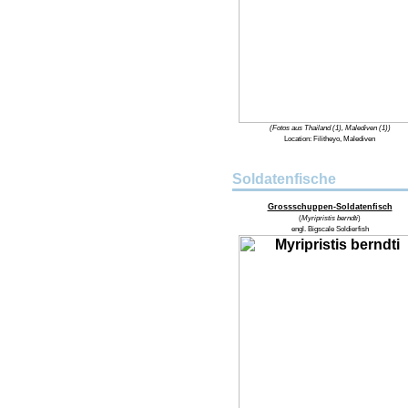
(Fotos aus Thailand (1), Malediven (1))
Location:
Filitheyo, Malediven
Soldatenfische
Grossschuppen-Soldatenfisch
(
Myripristis berndti
)
engl.
Bigscale Soldierfish