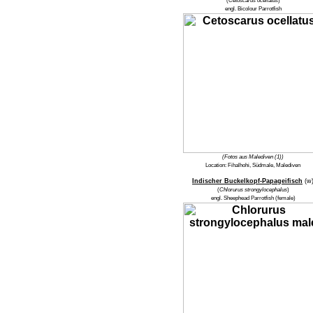
(
Cetoscarus ocellatus
)
engl.
Bicolour Parrotfish
(Fotos aus Malediven (1))
Location:
Fihalhohi, Südmale, Malediven
Indischer Buckelkopf-Papageifisch
(w
(
Chlorurus strongylocephalus
)
engl.
Sheephead Parrotfish
(female)