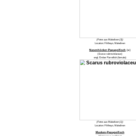
(Fotos aus Malediven (3))
Location:
Filitheyo, Malediven
Nasenhöcker-Papageifisch
(w)
(
Scarus rubroviolaceus
)
engl.
Ember Parrotfish
(female)
(Fotos aus Malediven (1))
Location:
Filitheyo, Malediven
Masken-Papageifisch