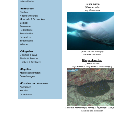
Wimpelfische
Riesenmanta
(
Manta birostris
)
>Wirbellose
engl.
Giant manta
Quallen
Nacktschnecken
Muscheln & Schnecken
Seeigel
Seesterne
Federsterne
Seescheiden
Seewalzen
Tintenfische
Würmer
>Säugetiere
(Fotos aus Mosambik (2))
Location: Mosambik
Delphine & Wale
Fisch- & Seeotter
Blaupunktrochen
Robben & Seelöwen
(
Taeniura lymna
)
engl.
Ribbontail stingray / Blue-spotted stingray
>Reptilien
Meeresschildkröten
Seeschlangen
>Korallen und Aneomen
Anemonen
Korallen
Schwämme
(Fotos aus Indonesien (4), Kenia (3), Ägypten (1), Malays
Location:
Bali, Indonesien