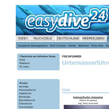
Europäische Binnengewässer
Nord- & Ostsee
Atlantik
Mittelmeer
Rotes Meer
Kar
FISCHFÜHRER
>Tauchziele am Indischen Ozean
Kenia
Unterwasserführe
Malediven
Sri Lanka
>Fische
Aal-artige
Haie
Anemonenfische
Anglerfische
Barrakudas
Indopazifischer Ammenhai
Büschelbarsche
(
Nebrius ferrugineus
)
engl.
Tawny nurse shark
Doktorfische
Drachenköpfe