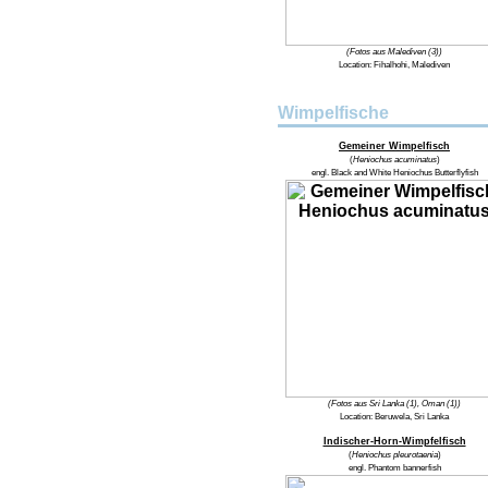
(Fotos aus Malediven (3))
Location:
Fihalhohi, Malediven
Wimpelfische
Gemeiner Wimpelfisch
(
Heniochus acuminatus
)
engl.
Black and White Heniochus Butterflyfish
(Fotos aus Sri Lanka (1), Oman (1))
Location:
Beruwela, Sri Lanka
Indischer-Horn-Wimpfelfisch
(
Heniochus pleurotaenia
)
engl.
Phantom bannerfish