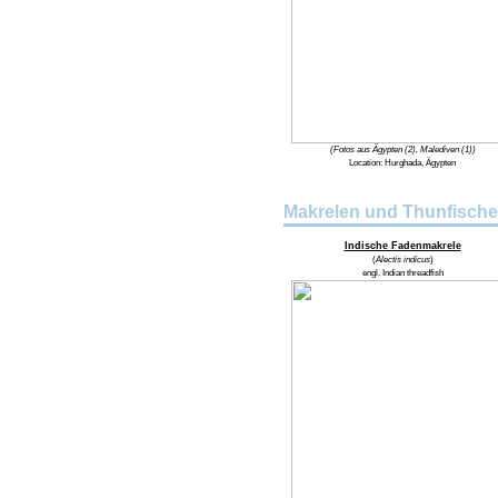
(Fotos aus Ägypten (2), Malediven (1))
Location:
Hurghada, Ägypten
Makrelen und Thunfische
Indische Fadenmakrele
(
Alectis indicus
)
engl.
Indian threadfish