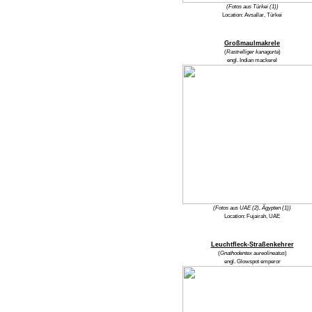
(Fotos aus Türkei (1))
Location:
Avsallar, Türkei
Großmaulmakrele
(
Rastrelliger kanagurta
)
engl.
Indian mackerel
(Fotos aus UAE (2), Ägypten (1))
Location:
Fujairah, UAE
Leuchtfleck-Straßenkehrer
(
Gnathodentex aureolineatus
)
engl.
Glowspot emperor