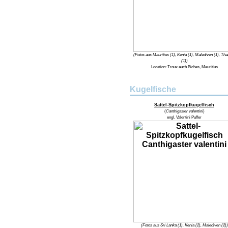
(Fotos aus Mauritius (1), Kenia (1), Malediven (1), Tha
(1))
Location:
Troux auch Biches, Mauritius
Kugelfische
Sattel-Spitzkopfkugelfisch
(
Canthigaster valentini
)
engl.
Valentini Puffer
(Fotos aus Sri Lanka (1), Kenia (2), Malediven (2))