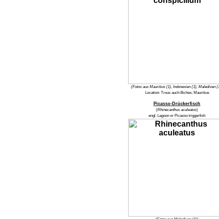
(Fotos aus Mauritius (1), Indonesien (1), Malediven (
Location:
Troux auch Biches, Mauritius
Picasso-Drückerfisch
(
Rhinecanthus aculeatus
)
engl.
Lagoon or Picasso triggerfish