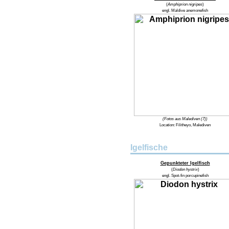
(
Amphiprion nigripes
)
engl.
Maldive anemonefish
(Fotos aus Malediven (7))
Location:
Filitheyo, Malediven
Igelfische
Gepunkteter Igelfisch
(
Diodon hystrix
)
engl.
Spot-fin porcupinefish