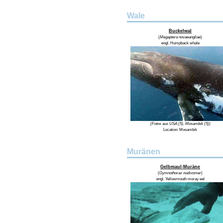
Wale
Buckelwal
(
Megaptera novaeangliae
)
engl.
Humpback whale
(Fotos aus USA (5), Mosambik (5))
Location: Mosambik
Muränen
Gelbmaul-Muräne
(
Gymnothorax nudivomer
)
engl.
Yellowmouth moray eel