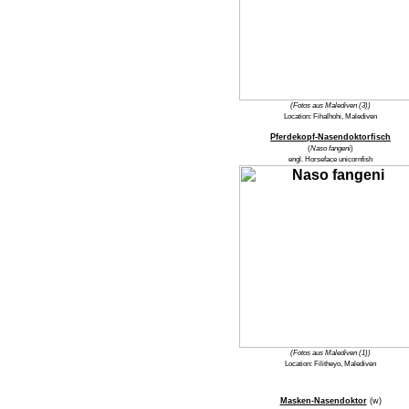
(Fotos aus Malediven (3))
Location:
Fihalhohi, Malediven
Pferdekopf-Nasendoktorfisch
(
Naso fangeni
)
engl.
Horseface unicornfish
(Fotos aus Malediven (1))
Location:
Filitheyo, Malediven
Masken-Nasendoktor
(w)