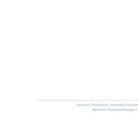
Startseite
|
Destinations / Tauchziele
|
Fischbe
Allgemeine Nutzungsbedingungen |