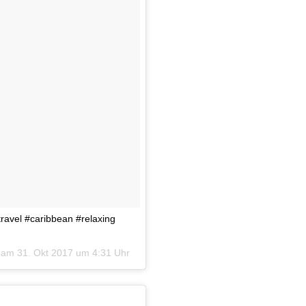
ravel #caribbean #relaxing
) am
31. Okt 2017 um 4:31 Uhr