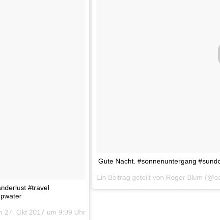
Gute Nacht. #sonnenuntergang #sund
Ein Beitrag geteilt von Roger Blum (@
anderlust #travel
epwater
am
27. Okt 2017 um 9:09 Uhr