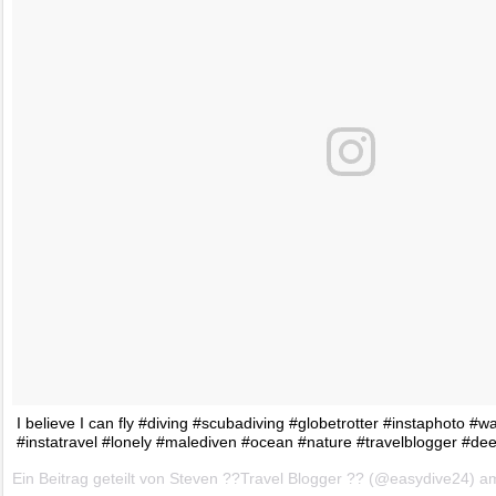
I believe I can fly #diving #scubadiving #globetrotter #instaphoto #w
#instatravel #lonely #malediven #ocean #nature #travelblogger #de
Ein Beitrag geteilt von Steven ??Travel Blogger ?? (@easydive24) 