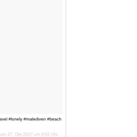
travel #lonely #malediven #beach
) am
27. Okt 2017 um 8:02 Uhr