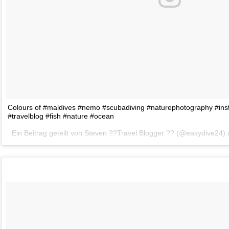
Colours of #maldives #nemo #scubadiving #naturephotography #inst
#travelblog #fish #nature #ocean
Ein Beitrag geteilt von Steven ??Travel Blogger ?? (@easydive24