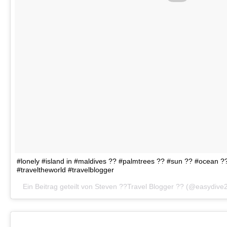
#lonely #island in #maldives ?? #palmtrees ?? #sun ?? #ocean ?
#traveltheworld #travelblogger
Ein Beitrag geteilt von Steven ??Travel Blogger ?? (@easydiv