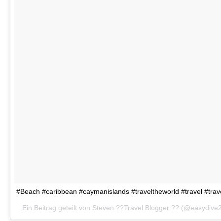
#Beach #caribbean #caymanislands #traveltheworld #travel #trav
Ein Beitrag geteilt von Steven ??Travel Blogger ?? (@easydiv