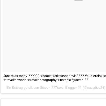
Just relax today ?????? #beach #stkittsandnevis???? #sun #relax #t
#traveltheworld #travelphotography #instapic #justme ??
Ein Beitrag geteilt von Steven ??Travel Blogger ?? (@easydive24