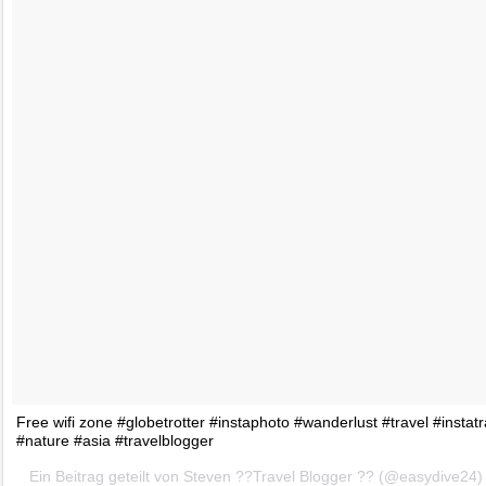
Free wifi zone #globetrotter #instaphoto #wanderlust #travel #insta
#nature #asia #travelblogger
Ein Beitrag geteilt von Steven ??Travel Blogger ?? (@easydive24