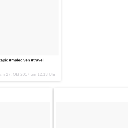
apic #malediven #travel
) am
27. Okt 2017 um 12:13 Uhr