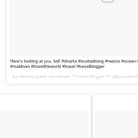
Here's looking at you, kid! #sharks #scubadiving #nature #ocea
#maldives #traveltheworld #travel #travelblogger
Ein Beitrag geteilt von Steven ??Travel Blogger ?? (@easydive