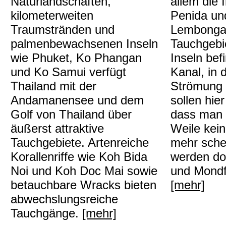
Naturlandschaften,
allem die 
kilometerweiten
Penida un
Traumstränden und
Lembongan
palmenbewachsenen Inseln
Tauchgebi
wie Phuket, Ko Phangan
Inseln bef
und Ko Samui verfügt
Kanal, in 
Thailand mit der
Strömung h
Andamanensee und dem
sollen hier
Golf von Thailand über
dass man 
äußerst attraktive
Weile kei
Tauchgebiete. Artenreiche
mehr sche
Korallenriffe wie Koh Bida
werden do
Noi und Koh Doc Mai sowie
und Mondf
betauchbare Wracks bieten
[mehr]
abwechslungsreiche
Tauchgänge.
[mehr]