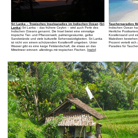
Taucherparadies M
Sri Lanka – Tropisches Inselparadies im Indischen Ozean
(
Sri
Indischen Ozean hat
Lanka
) Sri Lanka – das frühere Ceylon – wird auch Perle des
Herrliche Postkarte
Indischen Ozeans genannt. Die Insel bietet eine einmalige
Korallensand und ei
tropische Tier- und Pflanzenwelt, palmengesäumte, gelbe
Malediven bestehen 
Sandstrände und viele kulturelle Sehenswürdigkeiten. Sri Lanka
Prozent verteilt sich
ist nicht von einem schützenden Korallenriff umgeben. Unter
Paradies für Tauche
Wasser gibt es eine karge Felslandschaft, die etwas an das
Mittelmeer erinnert- allerdings mit tropischen Fischen.
[mehr]