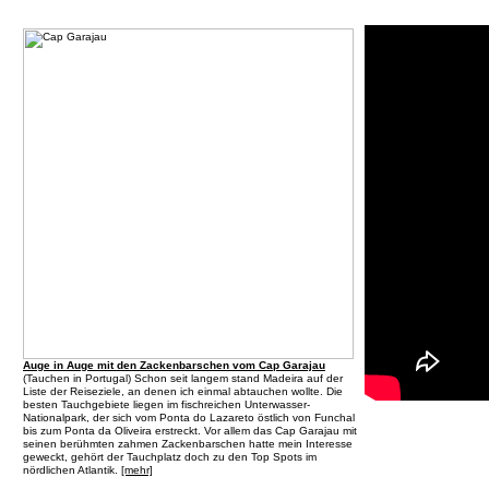
Auge in Auge mit den Zackenbarschen vom Cap Garajau
(
Tauchen in Portugal
) Schon seit langem stand Madeira auf der
Liste der Reiseziele, an denen ich einmal abtauchen wollte. Die
besten Tauchgebiete liegen im fischreichen Unterwasser-
Nationalpark, der sich vom Ponta do Lazareto östlich von Funchal
bis zum Ponta da Oliveira erstreckt. Vor allem das Cap Garajau mit
seinen berühmten zahmen Zackenbarschen hatte mein Interesse
geweckt, gehört der Tauchplatz doch zu den Top Spots im
nördlichen Atlantik.
[mehr]