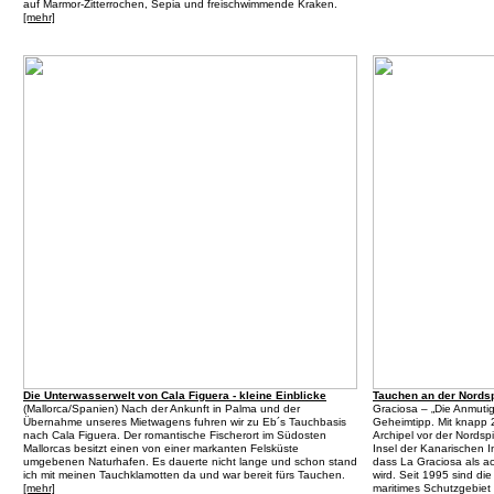
auf Marmor-Zitterrochen, Sepia und freischwimmende Kraken.
[mehr]
Die Unterwasserwelt von Cala Figuera - kleine Einblicke
Tauchen an der Nordsp
(
Mallorca/Spanien
) Nach der Ankunft in Palma und der
Graciosa – „Die Anmutig
Übernahme unseres Mietwagens fuhren wir zu Eb´s Tauchbasis
Geheimtipp. Mit knapp 29
nach Cala Figuera. Der romantische Fischerort im Südosten
Archipel vor der Nordsp
Mallorcas besitzt einen von einer markanten Felsküste
Insel der Kanarischen I
umgebenen Naturhafen. Es dauerte nicht lange und schon stand
dass La Graciosa als a
ich mit meinen Tauchklamotten da und war bereit fürs Tauchen.
wird. Seit 1995 sind di
[mehr]
maritimes Schutzgebiet