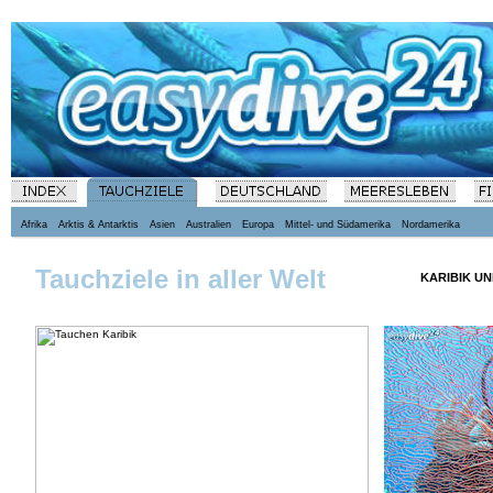
Afrika
Arktis & Antarktis
Asien
Australien
Europa
Mittel- und Südamerika
Nordamerika
Tauchziele in aller Welt
KARIBIK U