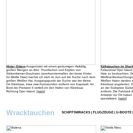
Hinter Gittern
Ausgerüstet mit einem geräumigen Haikäfig,
Käfigtauchen im Shark
großen Mengen an Blut, Thunfischen und Köpfen von
Felseninsel Dyer Islan
Siebenkiemer-Grauhaien (anerkanntermaßen der beste Köder
Haie zu beobachten. Das
für Weiße Haie) machte ich mich im Juni auf die Suche nach dem
Weißhai-Beobachtungss
großen Weißen Hai. Ausgangspunkt der Suche war der kleine
Weißen Haien werden i
Ort Kleinbaai, etwa zwei Autostunden entfernt von Kapstadt. An
Kleinbaai angeboten. D
Bord der Predator II verließ ich den Hafen von Kleinbaai
an der Südspitze Südaf
Richtung Dyer Island.
[mehr]
entfernt. Die Fahrtzeit
Anbieter vor Ort haben
spezialisiert.
[mehr]
Wracktauchen
SCHIFFSWRACKS
|
FLUGZEUGE
|
U-BOOTE