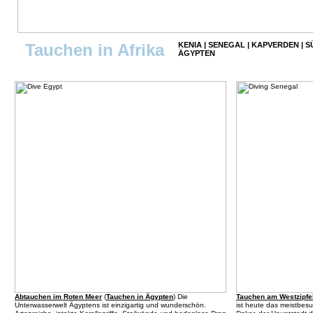
Tauchen in Afrika
KENIA
|
SENEGAL
|
KAPVERDEN
|
S
ÄGYPTEN
Abtauchen im Roten Meer
(
Tauchen in Ägypten
) Die
Tauchen am Westzipfel
Unterwasserwelt Ägyptens ist einzigartig und wunderschön.
ist heute das meistbes