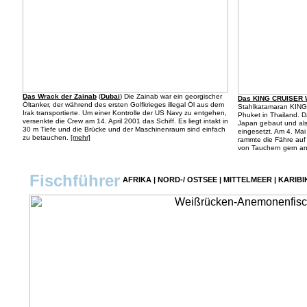
Das Wrack der Zainab
(
Dubai
) Die Zainab war ein georgischer
Das KING CRUISER 
Öltanker, der während des ersten Golfkrieges illegal Öl aus dem
Stahlkatamaran KING
Irak transportierte. Um einer Kontrolle der US Navy zu entgehen,
Phuket in Thailand. D
versenkte die Crew am 14. April 2001 das Schiff. Es liegt intakt in
Japan gebaut und als
30 m Tiefe und die Brücke und der Maschinenraum sind einfach
eingesetzt. Am 4. Ma
zu betauchen.
[mehr]
rammte die Fähre auf
von Tauchern gern a
Fischführer
AFRIKA
|
NORD-/ OSTSEE
|
MITTELMEER
|
KARIBI