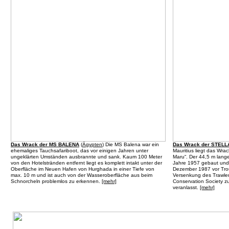
Das Wrack der MS BALENA
(
Ägypten
) Die MS Balena war ein
Das Wrack der STEL
ehemaliges Tauchsafariboot, das vor einigen Jahren unter
Mauritius liegt das Wra
ungeklärten Umständen ausbrannte und sank. Kaum 100 Meter
Maru“. Der 44,5 m lange
von den Hotelstränden entfernt liegt es komplett intakt unter der
Jahre 1957 gebaut und 
Oberfläche im Neuen Hafen von Hurghada in einer Tiefe von
Dezember 1987 vor Trou
max. 10 m und ist auch von der Wasseroberfläche aus beim
Versenkung des Trawler
Schnorcheln problemlos zu erkennen.
[mehr]
Conservation Society zu
veranlasst.
[mehr]