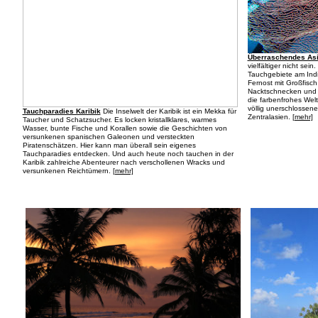
Überraschendes As
vielfältiger nicht sei
Tauchgebiete am Ind
Fernost mit Großfisch
Nacktschnecken und ü
die farbenfrohes Wel
völlig unerschlossen
Tauchparadies Karibik
Die Inselwelt der Karibik ist ein Mekka für
Zentralasien.
[mehr]
Taucher und Schatzsucher. Es locken kristallklares, warmes
Wasser, bunte Fische und Korallen sowie die Geschichten von
versunkenen spanischen Galeonen und versteckten
Piratenschätzen. Hier kann man überall sein eigenes
Tauchparadies entdecken. Und auch heute noch tauchen in der
Karibik zahlreiche Abenteurer nach verschollenen Wracks und
versunkenen Reichtümern.
[mehr]