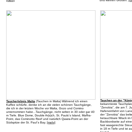
[mehr]
und kleinen Grotten.
[m
Tauchen an der "Köni
Taucherlebnis Malta
(
Tauchen in Malta
) Während ich einen
bekannteste Tauchplatz
Kaffee schlürfe, denke ich an die vielen schönen Tauchgänge,
"Zenobia", die am 7. J
die ich in der letzten Woche vor Malta, Gozo und Comino
Hafeneinfahrt von Lana
unternommen habe...Tauchgänge, nicht selten in 30 oder gar 40
der "Zenobia" das beli
m Tiefe. Blue Dome, Double Ar(s)ch, St. Pauls´s Island, Maffra-
betauchbare Wrack im M
Point, das Cominotto Reef und natürlich Qawra-Point an der
Backbordseite auf einer
Südspitze der St. Paul´s Bay.
[mehr]
fast waagerechte Steue
in 18 m Tiefe und ist a