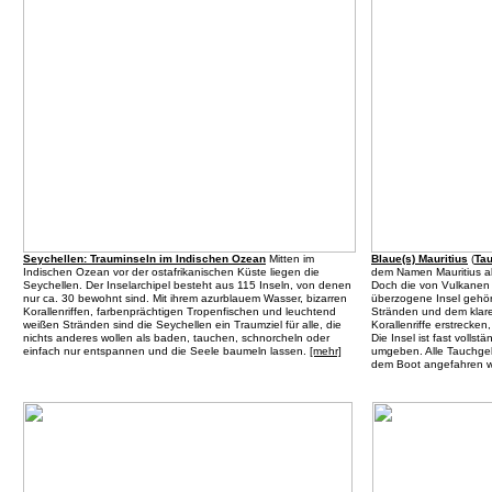
Seychellen: Trauminseln im Indischen Ozean
Mitten im
Blaue(s) Mauritius
(
Tau
Indischen Ozean vor der ostafrikanischen Küste liegen die
dem Namen Mauritius all
Seychellen. Der Inselarchipel besteht aus 115 Inseln, von denen
Doch die von Vulkanen
nur ca. 30 bewohnt sind. Mit ihrem azurblauem Wasser, bizarren
überzogene Insel gehö
Korallenriffen, farbenprächtigen Tropenfischen und leuchtend
Stränden und dem klare
weißen Stränden sind die Seychellen ein Traumziel für alle, die
Korallenriffe erstrecke
nichts anderes wollen als baden, tauchen, schnorcheln oder
Die Insel ist fast vollst
einfach nur entspannen und die Seele baumeln lassen.
[mehr]
umgeben. Alle Tauchgeb
dem Boot angefahren 