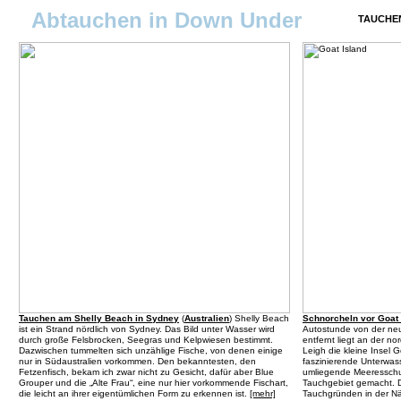
Abtauchen in Down Under
TAUCHEN
Tauchen am Shelly Beach in Sydney
(
Australien
) Shelly Beach
Schnorcheln vor Goat 
ist ein Strand nördlich von Sydney. Das Bild unter Wasser wird
Autostunde von der ne
durch große Felsbrocken, Seegras und Kelpwiesen bestimmt.
entfernt liegt an der n
Dazwischen tummelten sich unzählige Fische, von denen einige
Leigh die kleine Insel 
nur in Südaustralien vorkommen. Den bekanntesten, den
faszinierende Unterwas
Fetzenfisch, bekam ich zwar nicht zu Gesicht, dafür aber Blue
umliegende Meeresschut
Grouper und die „Alte Frau“, eine nur hier vorkommende Fischart,
Tauchgebiet gemacht. D
die leicht an ihrer eigentümlichen Form zu erkennen ist.
[mehr]
Tauchgründen in der N