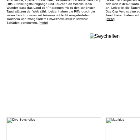
Artenreiche, intakte Korallenriffe, Steilwände und bodenlose Drop
Dakar, der Hauptstadt d
Offs, Strömungstauchgänge und Tauchen an Wracks. Kein
sich weit in den Atlant
Wunder, dass das Land der Pharaonen mit zu den schönsten
an. Leider ist die Tauch
Tauchplätzen der Welt zählt. Leider haben die Riffe durch die
Das Cap Vert ist eine v
vielen Tauchtouristen mit teilweise schlecht ausgebildeten
Tauchbasen haben sich
Tauchern und mangelndem Umweltbewusstsein schwere
[mehr]
Schäden genommen.
[mehr]