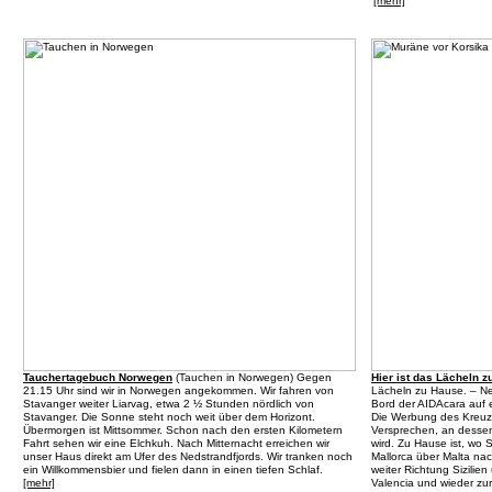
[mehr]
Tauchertagebuch Norwegen
(
Tauchen in Norwegen
) Gegen
Hier ist das Lächeln 
21.15 Uhr sind wir in Norwegen angekommen. Wir fahren von
Lächeln zu Hause. – Nei
Stavanger weiter Liarvag, etwa 2 ½ Stunden nördlich von
Bord der AIDAcara auf e
Stavanger. Die Sonne steht noch weit über dem Horizont.
Die Werbung des Kreuzfa
Übermorgen ist Mittsommer. Schon nach den ersten Kilometern
Versprechen, an dessen 
Fahrt sehen wir eine Elchkuh. Nach Mitternacht erreichen wir
wird. Zu Hause ist, wo S
unser Haus direkt am Ufer des Nedstrandfjords. Wir tranken noch
Mallorca über Malta na
ein Willkommensbier und fielen dann in einen tiefen Schlaf.
weiter Richtung Sizilie
[mehr]
Valencia und wieder zu