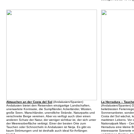
Abtauchen an der Costa del Sol
(
Andalusien/Spanien
)
La Herradura – Tauche
Andalusien bietet den Reisenden einzigartige Landschaften,
(
Andalusien/Spanien
) 
unerwartete Kontraste, die Sumpfländer, Ackerländer, Wüsten,
beliebtesten Ferienregi
große Seen, Marschländer, unendliche Strände, Naturparks und
Sonnenanbeter, sondern
verschneite Berge vereinen. Aber es verfügt auch über einen
Costa del Sol wächst, k
anderen Schatz der Natur, der weniger sichtbar ist, der sich unter
maritimen Lebens. Vor 
der Meeresoberfläche verbirgt. Einer der besten Orte zum
Nationalpark Maro - Cer
Tauchen oder Schnorcheln in Andalusien ist Nerja. Es gibt es
Herradura eine kleine B
kaum Strömungen und ist deshalb auch ideal für Anfänger.
interessante Szenerie m