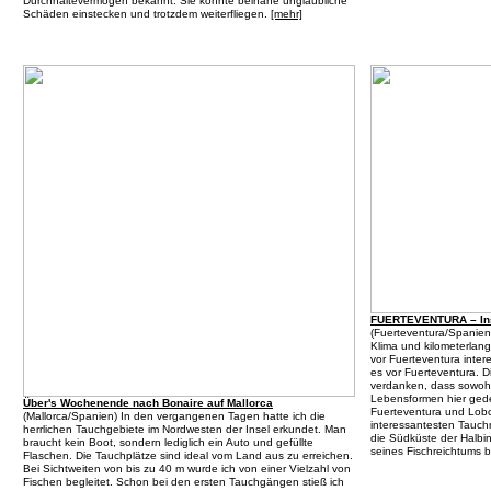
Durchhaltevermögen bekannt. Sie konnte beinahe unglaubliche
Schäden einstecken und trotzdem weiterfliegen.
[mehr]
FUERTEVENTURA – In
(
Fuerteventura/Spanien
Klima und kilometerlan
vor Fuerteventura inter
es vor Fuerteventura. Di
verdanken, dass sowohl
Lebensformen hier ged
Über's Wochenende nach Bonaire auf Mallorca
Fuerteventura und Lobos
(
Mallorca/Spanien
) In den vergangenen Tagen hatte ich die
interessantesten Tauch
herrlichen Tauchgebiete im Nordwesten der Insel erkundet. Man
die Südküste der Halbin
braucht kein Boot, sondern lediglich ein Auto und gefüllte
seines Fischreichtums b
Flaschen. Die Tauchplätze sind ideal vom Land aus zu erreichen.
Bei Sichtweiten von bis zu 40 m wurde ich von einer Vielzahl von
Fischen begleitet. Schon bei den ersten Tauchgängen stieß ich