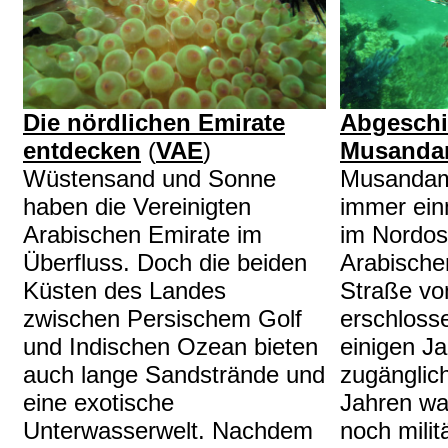
Abgesch
Die nördlichen Emirate
Musand
entdecken
(
VAE
)
Musandam 
Wüstensand und Sonne
immer ein
haben die Vereinigten
im Nordos
Arabischen Emirate im
Arabische
Überfluss. Doch die beiden
Straße vo
Küsten des Landes
erschlosse
zwischen Persischem Golf
einigen J
und Indischen Ozean bieten
zugänglic
auch lange Sandstrände und
Jahren wa
eine exotische
noch milit
Unterwasserwelt. Nachdem