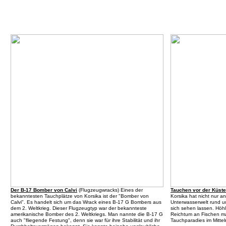
Der B-17 Bomber von Calvi
(
Flugzeugwracks
) Eines der
Tauchen vor der Küste
bekanntesten Tauchplätze von Korsika ist der "Bomber von
Korsika hat nicht nur a
Calvi". Es handelt sich um das Wrack eines B-17 G Bombers aus
Unterwasserwelt rund u
dem 2. Weltkrieg. Dieser Flugzeugtyp war der bekannteste
sich sehen lassen. Höhl
amerikanische Bomber des 2. Weltkriegs. Man nannte die B-17 G
Reichtum an Fischen ma
auch "fliegende Festung", denn sie war für ihre Stabilität und ihr
Tauchparadies im Mitte