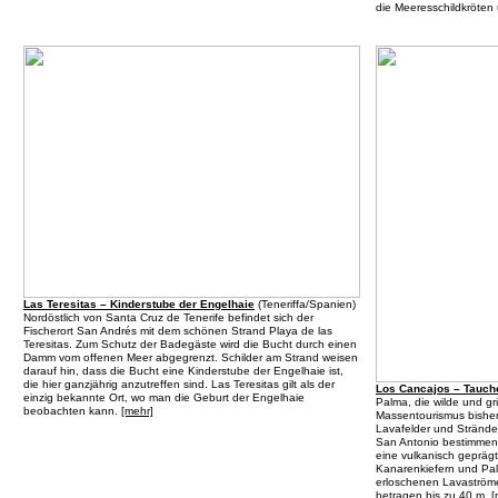
die Meeresschildkröten
Las Teresitas – Kinderstube der Engelhaie
(
Teneriffa/Spanien
)
Nordöstlich von Santa Cruz de Tenerife befindet sich der
Fischerort San Andrés mit dem schönen Strand Playa de las
Teresitas. Zum Schutz der Badegäste wird die Bucht durch einen
Damm vom offenen Meer abgegrenzt. Schilder am Strand weisen
darauf hin, dass die Bucht eine Kinderstube der Engelhaie ist,
die hier ganzjährig anzutreffen sind. Las Teresitas gilt als der
Los Cancajos – Tauch
einzig bekannte Ort, wo man die Geburt der Engelhaie
Palma, die wilde und gr
beobachten kann.
[mehr]
Massentourismus bisher
Lavafelder und Strände
San Antonio bestimmen d
eine vulkanisch gepräg
Kanarenkiefern und Pa
erloschenen Lavaströmen
betragen bis zu 40 m.
[