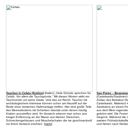
Tauchen in Cefalu (Sizilien)
(
Italien
) „Viele Gründe sprechen für
San Pietro – Begegnun
Cefalú. Vor allem die Tauchgründe.“ Mit diesen Worten wirbt ein
(
Castelsardo/Sardinien
)
Tauchcenter um seine Gäste. Und das zur Recht. Taucher mit
Zodiac des Batrakos Di
archäologischem Interesse können schon am Hausriff auf die
Castelsardo. Malerisch 
Reste einer römischen Hafenanlage treffen. Hier sind große Teile
Sardiniens an einem Fel
des Meeresbodens mit Scherben übersät unter denen häufig
aus dem Meer ragenden 
Kraken anzutreffen sind. Ihr Versteck erkennt man schon aus
gekrönt wird. Die Festu
einiger Entfernung an der Mauer aus kleinen Steinchen,
Gegend. Während die me
Schneckengehäusen und Muschelschalen die sie geschmackvoll
zweiten Frühstückskaffe
vor ihrem Versteck errichten.
[mehr]
und fahren nach Norden