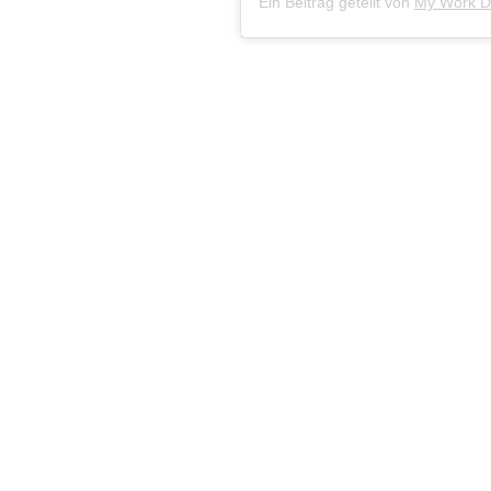
Ein Beitrag geteilt von
My Work Di