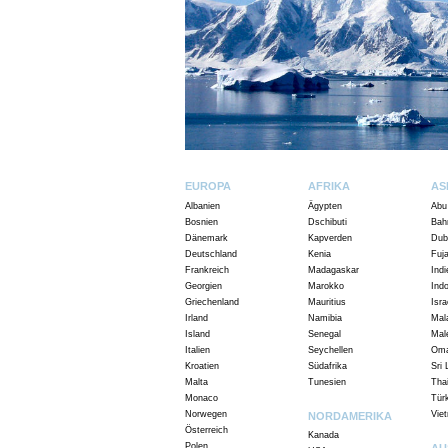
EUROPA
AFRIKA
AS
Albanien
Ägypten
Abu
Bosnien
Dschibuti
Bah
Dänemark
Kapverden
Dub
Deutschland
Kenia
Fuja
Frankreich
Madagaskar
Indi
Georgien
Marokko
Ind
Griechenland
Mauritius
Isra
Irland
Namibia
Mal
Island
Senegal
Mal
Italien
Seychellen
Om
Kroatien
Südafrika
Sri
Malta
Tunesien
Tha
Monaco
Tür
Norwegen
Vie
NORDAMERIKA
Österreich
Kanada
Polen
AU