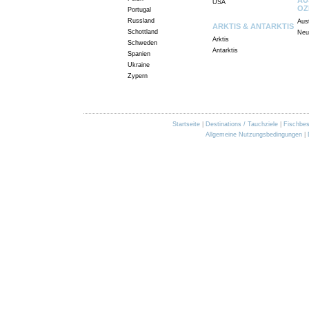
USA
OZ
Portugal
Russland
Aust
ARKTIS & ANTARKTIS
Schottland
Neu
Arktis
Schweden
Antarktis
Spanien
Ukraine
Zypern
Startseite
|
Destinations / Tauchziele
|
Fischbe
Allgemeine Nutzungsbedingungen
|