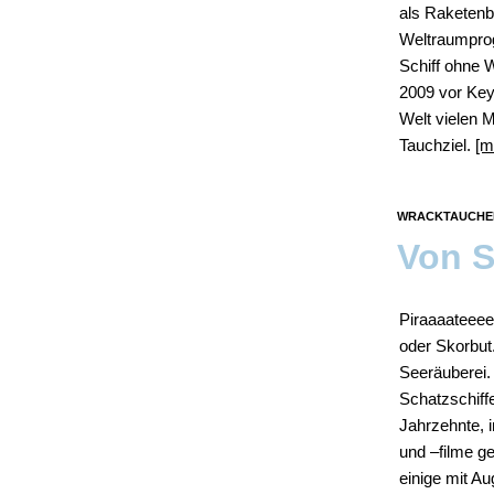
als Raketenb
Weltraumprog
Schiff ohne 
2009 vor Key 
Welt vielen 
Tauchziel.
[m
WRACKTAUCHEN
Von S
Piraaaateeee
oder Skorbut
Seeräuberei.
Schatzschiff
Jahrzehnte, i
und –filme g
einige mit A