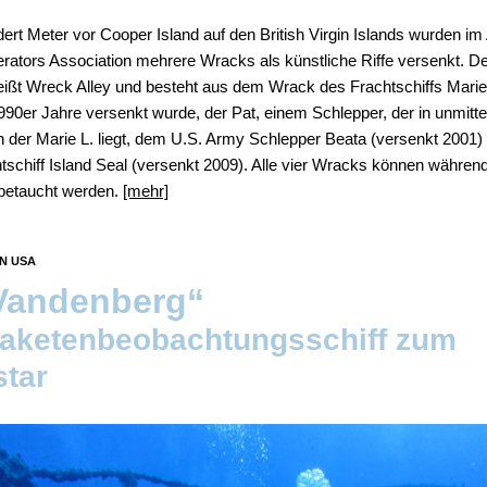
ert Meter vor Cooper Island auf den British Virgin Islands wurden im 
rators Association mehrere Wracks als künstliche Riffe versenkt. D
eißt Wreck Alley und besteht aus dem Wrack des Frachtschiffs Marie
990er Jahre versenkt wurde, der Pat, einem Schlepper, der in unmitt
en der Marie L. liegt, dem U.S. Army Schlepper Beata (versenkt 2001
tschiff Island Seal (versenkt 2009). Alle vier Wracks können währen
betaucht werden.
[mehr]
N USA
Vandenberg“
aketenbeobachtungsschiff zum
tar