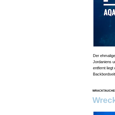
Der ehmalige
Jordaniens u
entfernt lieg
Backbordsei
WRACKTAUCHEN 
Wreck