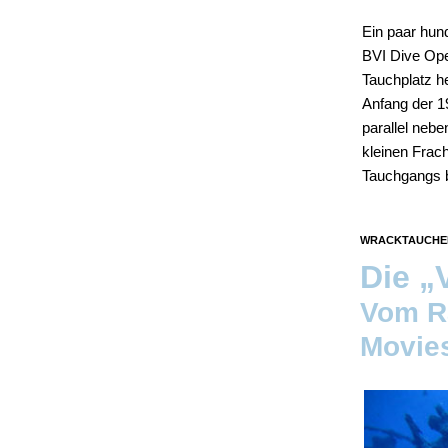
Ein paar hund
BVI Dive Ope
Tauchplatz h
Anfang der 1
parallel neb
kleinen Frach
Tauchgangs 
WRACKTAUCHE
Die „
Vom R
Movies