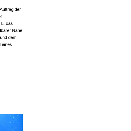
Auftrag der
er
 L, das
elbarer Nähe
) und dem
d eines