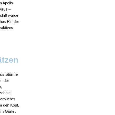
n Apollo-
irus –
chiff wurde
hes Riff der
raktives
ätzen
 als Stürme
um der
n,
zehnte;
uerbücher
m den Kopf,
im Gürtel.