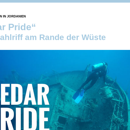
 IN JORDANIEN
r Pride“
ahlriff am Rande der Wüste