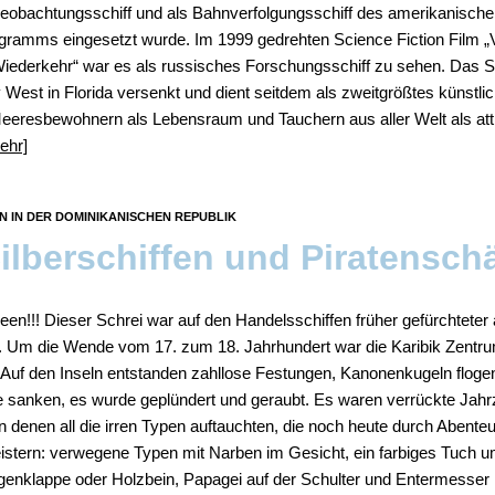
eobachtungsschiff und als Bahnverfolgungsschiff des amerikanische
ramms eingesetzt wurde. Im 1999 gedrehten Science Fiction Film „V
Wiederkehr“ war es als russisches Forschungsschiff zu sehen. Das S
West in Florida versenkt und dient seitdem als zweitgrößtes künstlic
Meeresbewohnern als Lebensraum und Tauchern aus aller Welt als att
ehr]
 IN DER DOMINIKANISCHEN REPUBLIK
ilberschiffen und Piratensch
een!!! Dieser Schrei war auf den Handelsschiffen früher gefürchteter
. Um die Wende vom 17. zum 18. Jahrhundert war die Karibik Zentr
 Auf den Inseln entstanden zahllose Festungen, Kanonenkugeln floge
e sanken, es wurde geplündert und geraubt. Es waren verrückte Jahr
n denen all die irren Typen auftauchten, die noch heute durch Abente
eistern: verwegene Typen mit Narben im Gesicht, ein farbiges Tuch u
ugenklappe oder Holzbein, Papagei auf der Schulter und Entermesser 