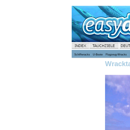
Schiffwracks
U-Boote
Flugzeug-Wracks
Wrackt