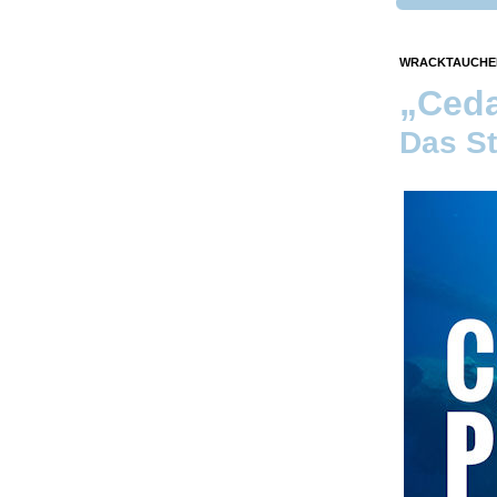
WRACKTAUCHEN
„Ceda
Das St