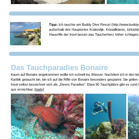
Tipp:
Ich tauchte am Buddy Dive Resort (http://www.buddyd
außerhalb des Hauptortes Kralendijk. Kristallklares, türkis
Hausriffe der Insel lassen das Taucherherz höher schlagen
Das Tauchparadies Bonaire
Kaum auf Bonaire angekommen wollte ich schnell ins Wasser. Nachdem ich in den let
Karibik getaucht bin, bin ich auf die Riffe von Bonaire besonders gespannt. Sie gelten
Insel selbst bezeichnet sich als „Divers Paradise“. Etwa 90 Tauchplätze gibt es rund u
aus erreichbar.
[mehr]