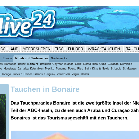
Europa
Mittel- und Südamerika
Nordamerika
as
Barbados
Belize
Bonaire
Brasilien
Cayman Islands
Chile
Costa Rica
Cuba
Curacao
Dominica
pe
Honduras
Jamaika
Kolumbien
Mexiko
Panama
Puerto Rico
Saint Kitts & Nevis
St.Lucia
St.Maarten
& Tobago
Turks & Caicos Islands
Uruguay
Venezuela
Virgin Islands
Tauchen in Bonaire
Das Tauchparadies Bonaire ist die zweitgrößte Insel der Ni
Teil der ABC-Inseln, zu denen auch Aruba und Curaçao zä
Bonaires ist das Tourismusgeschäft mit den Tauchern.