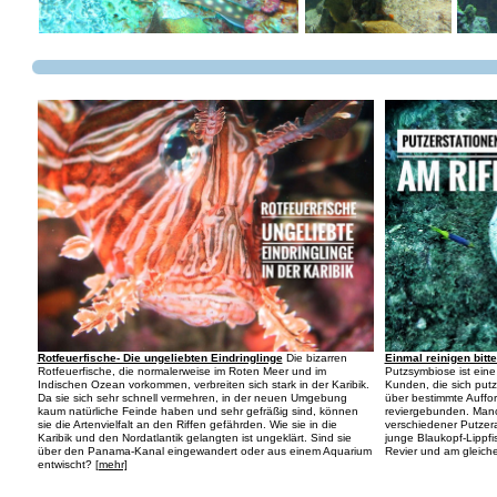
Einmal reinigen bitte
Rotfeuerfische- Die ungeliebten Eindringlinge
Die bizarren
Putzsymbiose ist eine
Rotfeuerfische, die normalerweise im Roten Meer und im
Kunden, die sich putz
Indischen Ozean vorkommen, verbreiten sich stark in der Karibik.
über bestimmte Auffor
Da sie sich sehr schnell vermehren, in der neuen Umgebung
reviergebunden. Manc
kaum natürliche Feinde haben und sehr gefräßig sind, können
verschiedener Putzera
sie die Artenvielfalt an den Riffen gefährden. Wie sie in die
junge Blaukopf-Lippfi
Karibik und den Nordatlantik gelangten ist ungeklärt. Sind sie
Revier und am gleic
über den Panama-Kanal eingewandert oder aus einem Aquarium
entwischt?
[mehr]