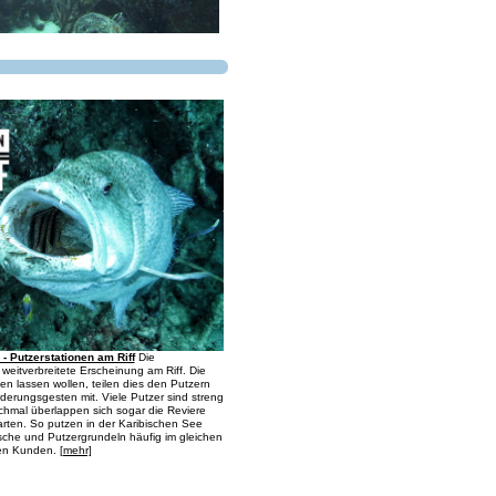
 - Putzerstationen am Riff
Die
 weitverbreitete Erscheinung am Riff. Die
en lassen wollen, teilen dies den Putzern
derungsgesten mit. Viele Putzer sind streng
hmal überlappen sich sogar die Reviere
rten. So putzen in der Karibischen See
sche und Putzergrundeln häufig im gleichen
hen Kunden.
[mehr]