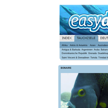
Afrika
Arktis & Antarktis
Asien
Australien
Antigua & Barbuda
Argentinien
Aruba
Baham
Dominikanische Republik
Grenada
Guadelou
Saint Vincent & Grenadinen
Tortola
Trinidad 
BONAIRE