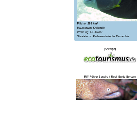
Fläche: 288 km²
Hauptstadt: Kralendijk
Währung: US-Dollar
Staatsform: Parlamentarische Monarchie
--- [Anzeige] ---
Riff-Führer Bonaire / Reef Guide Bonaire