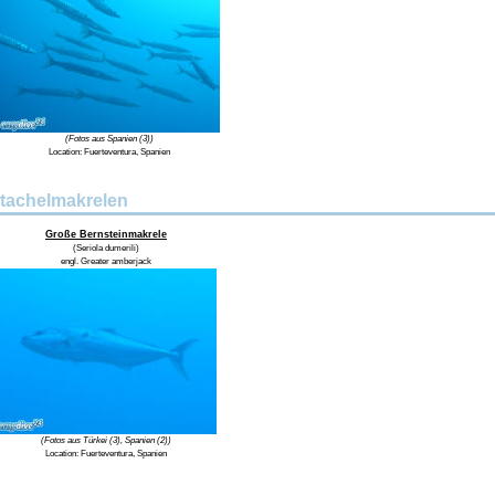
(Fotos aus Spanien (3))
Location: Fuerteventura, Spanien
tachelmakrelen
Große Bernsteinmakrele
(
Seriola dumerili
)
engl.
Greater amberjack
(Fotos aus Türkei (3), Spanien (2))
Location:
Fuerteventura, Spanien