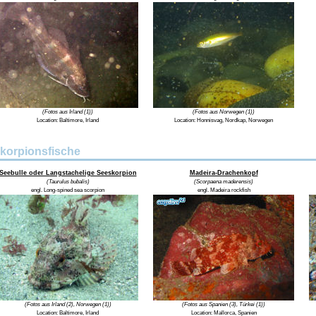
(Fotos aus Irland (1))
(Fotos aus Norwegen (1))
Location:
Baltimore, Irland
Location:
Honnisvag, Nordkap, Norwegen
korpionsfische
Seebulle oder Langstachelige Seeskorpion
Madeira-Drachenkopf
(Taurulus bubalis)
(Scorpaena maderensis)
engl. Long-spined sea scorpion
engl. Madeira rockfish
(Fotos aus Irland (2), Norwegen (1))
(Fotos aus Spanien (3), Türkei (1))
Location:
Baltimore, Irland
Location: Mallorca, Spanien