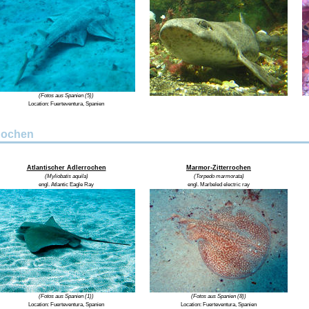
(Fotos aus Spanien (5))
Location: Fuerteventura, Spanien
ochen
Atlantischer Adlerrochen
Marmor-Zitterrochen
(Myliobatis aquila)
(Torpedo marmorata)
engl. Atlantic Eagle Ray
engl. Marbeled electric ray
(Fotos aus Spanien (1))
(Fotos aus Spanien (8))
Location:
Fuerteventura, Spanien
Location:
Fuerteventura, Spanien