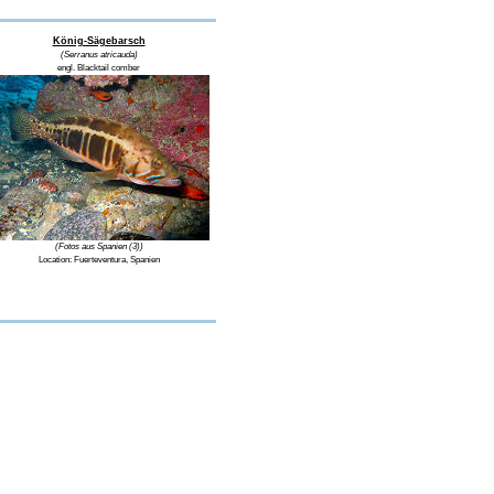
König-Sägebarsch
(Serranus atricauda)
engl. Blacktail comber
(Fotos aus Spanien (3))
Location:
Fuerteventura, Spanien