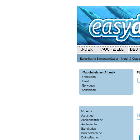
Europäische Binnengewässer
Nord- & Osts
F
>Tauchziele am Atlantik
Frankreich
Irland
Norwegen
Schottland
>Fische
H
Aal-artige
Anemonenfische
Anglerfische
Barrakudas
Büschelbarsche
Doktorfische