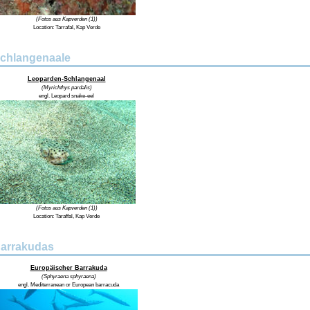
(Fotos aus Kapverden (1))
Location:
Tarrafal, Kap Verde
chlangenaale
Leoparden-Schlangenaal
(Myrichthys pardalis)
engl. Leopard snake-eel
(Fotos aus Kapverden (1))
Location:
Taraffal, Kap Verde
arrakudas
Europäischer Barrakuda
(Sphyraena sphyraena)
engl. Mediterranean or European barracuda