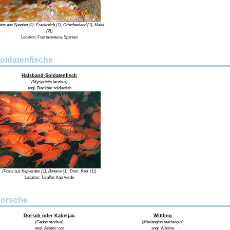
tos aus Spanien (2), Frankreich (1), Griechenland (1), Malta
(2))
Location: Fuerteventura, Spanien
oldatenfische
Halsband-Soldatenfisch
(Myripristis jacobus)
engl. Blackbar soldierfish
(Fotos aus Kapverden (1), Bonaire (1), Dom. Rep. (1))
Location:
Taraffal, Kap Verde
orsche
Dorsch oder Kabeljau
Wittling
(
Gadus morhua
)
(
Merlangius merlangus
)
engl.
Atlantic cod
engl.
Whiting