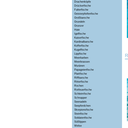
Drachenköpfe
Drückerfische
Falterfische
Geisterpfeifenfische
Großbarsche
Grundeln
Grunzer
Haie
Igelfische
Kaiserfische
Kardinalbarsche
Kofferfische
Kugelfische
Lippfische
R
Meerbarben
Meerbrassen
Muränen
Papageienfische
Plattfische
Riffbarsche
Ritterfische
Rochen
Rotfeuerfische
Schleimfische
Schnapper
Seenadeln
Seepferdchen
Skorpionsfische
Steinfische
Soldatenfische
Süßlippen
Welse