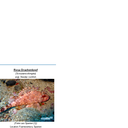
Rosa Drachenkopf
(Scorpaena elongata)
engl. Slender rockfish
(Fotos aus Spanien (1))
Location: Fuerteventura, Spanien