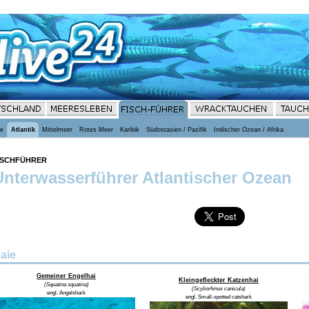
ee
Atlantik
Mittelmeer
Rotes Meer
Karibik
Südostasien / Pazifik
Indischer Ozean / Afrika
ISCHFÜHRER
Unterwasserführer Atlantischer Ozean
aie
Gemeiner Engelhai
Kleingefleckter Katzenhai
(Squatina squatina)
(Scyliorhinus canicula)
engl. Angelshark
engl. Small-spotted catshark