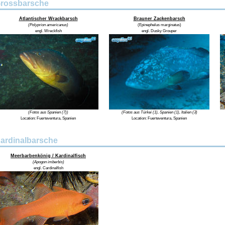
rossbarsche
Atlantischer Wrackbarsch
Brauner Zackenbarsch
(Polyprion americanus)
(Epinephelus marginatus)
engl. Wreckfish
engl. Dusky Grouper
(Fotos aus Spanien (7))
(Fotos aus Türkei (1), Spanien (1), Italien (3)
Location: Fuerteventura, Spanien
Location: Fuerteventura, Spanien
ardinalbarsche
Meerbarbenkönig / Kardinalfisch
(Apogon imberbis)
engl. Cardinalfish