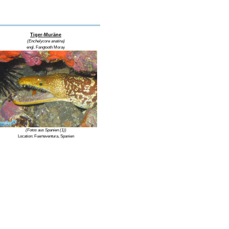
Tiger-Muräne
(Enchelycore anatina)
engl. Fangtooth Moray
(Fotos aus Spanien (1))
Location:
Fuerteventura, Spanien