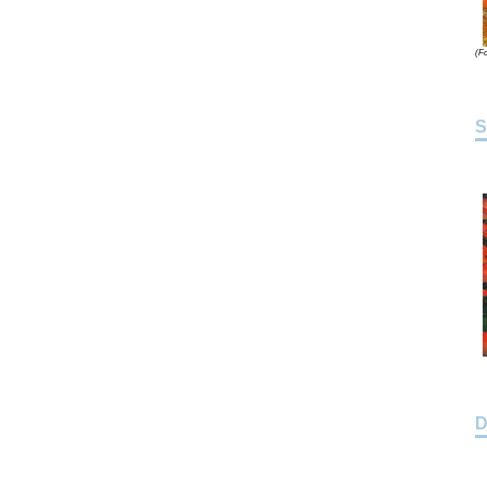
(Fo
S
D