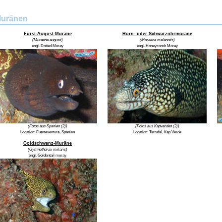
uränen
Fürst-August-Muräne
Horn- oder Schwarzohrmuräne
(Muraena augusti)
(Muraena melanotis)
engl. Dotted Moray
engl. Honeycomb Moray
(Fotos aus Spanien (2))
(Fotos aus Kapverden (2))
Location:
Fuerteventura, Spanien
Location:
Tarrafal, Kap Verde
Goldschwanz-Muräne
(Gymnothorax miliaris)
engl. Goldentail moray