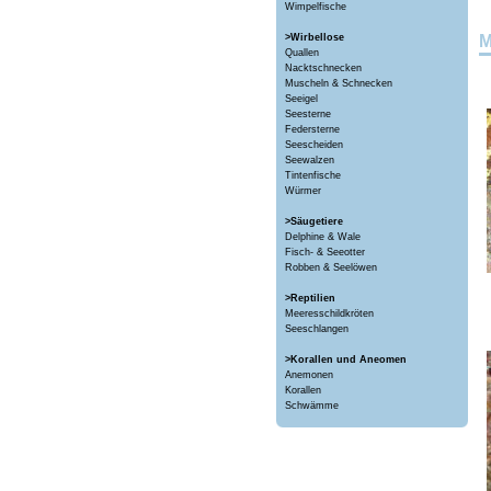
Wimpelfische
>Wirbellose
M
Quallen
Nacktschnecken
Muscheln & Schnecken
Seeigel
Seesterne
Federsterne
Seescheiden
Seewalzen
Tintenfische
Würmer
>Säugetiere
Delphine & Wale
Fisch- & Seeotter
Robben & Seelöwen
>Reptilien
Meeresschildkröten
Seeschlangen
>Korallen und Aneomen
Anemonen
Korallen
Schwämme