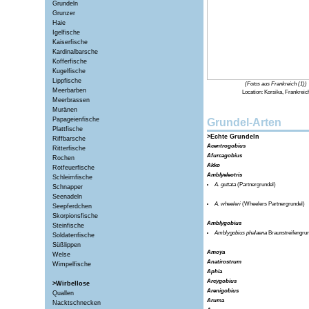
Grundeln
Grunzer
Haie
Igelfische
Kaiserfische
Kardinalbarsche
Kofferfische
Kugelfische
Lippfische
(Fotos aus Frankreich (1))
Meerbarben
Location:
Korsika, Frankreic
Meerbrassen
Muränen
Papageienfische
Grundel-Arten
Plattfische
>Echte Grundeln
Riffbarsche
Acentrogobius
Ritterfische
Afurcagobius
Rochen
Akko
Rotfeuerfische
Amblyeleotris
Schleimfische
A. guttata
(Partnergrundel)
Schnapper
Seenadeln
A. wheeleri
(Wheelers Partnergrundel)
Seepferdchen
Skorpionsfische
Amblygobius
Steinfische
Amblygobius phalaena
Braunstreifengrun
Soldatenfische
Süßlippen
Amoya
Welse
Anatirostrum
Wimpelfische
Aphia
Arcygobius
>Wirbellose
Arenigobius
Quallen
Aruma
Nacktschnecken