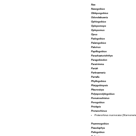
Nes
Nesogobius
Obliquogobius
Odondebuenia
Ophiogobius
Oplopomops
Oplopomus
Opua
Padogobius
Palatogobius
Palutrus
Papillogobius
Parachaeturichthys
Paragobiodon
Paratrimma
Pariah
Parkraemeria
Parrella
Phyllogobius
Platygobiopsis
Pleurosicya
Polyspondylogobius
Pomatoschistus
Porogobius
Priolepis
Proterorhinus
Proterorhinus marmoratus
(Marmorierte
Psammogobius
Pseudaphya
Psilogobius