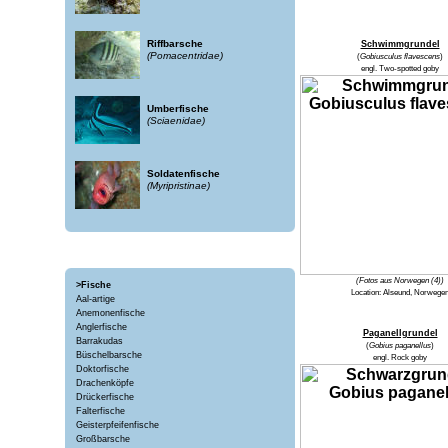
Riffbarsche
Schwimmgrundel
(Pomacentridae)
(
Gobiusculus flavescens
)
engl.
Two-spotted goby
Umberfische
(Sciaenidae)
Soldatenfische
(Myripristinae)
(Fotos aus Norwegen (4))
>Fische
Location:
Alseund, Norwege
Aal-artige
Anemonenfische
Anglerfische
Paganellgrundel
Barrakudas
(
Gobius paganellus
)
Büschelbarsche
engl.
Rock goby
Doktorfische
Drachenköpfe
Drückerfische
Falterfische
Geisterpfeifenfische
Großbarsche