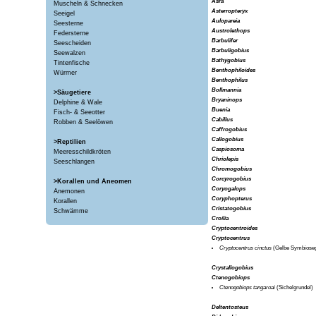
Asra
Muscheln & Schnecken
Asterropteryx
Seeigel
Aulopareia
Seesterne
Austrolethops
Federsterne
Barbulifer
Seescheiden
Barbuligobius
Seewalzen
Bathygobius
Tintenfische
Benthophiloides
Würmer
Benthophilus
Bollmannia
>Säugetiere
Bryaninops
Delphine & Wale
Buenia
Fisch- & Seeotter
Cabillus
Robben & Seelöwen
Caffrogobius
Callogobius
>Reptilien
Caspiosoma
Meeresschildkröten
Chriolepis
Seeschlangen
Chromogobius
Corcyrogobius
>Korallen und Aneomen
Coryogalops
Anemonen
Coryphopterus
Korallen
Cristatogobius
Schwämme
Croilia
Cryptocentroides
Cryptocentrus
Cryptocentrus cinctus
(Gelbe Symbioseg
Crystallogobius
Ctenogobiops
Ctenogobiops tangaroai
(Sichelgrundel)
Deltentosteus