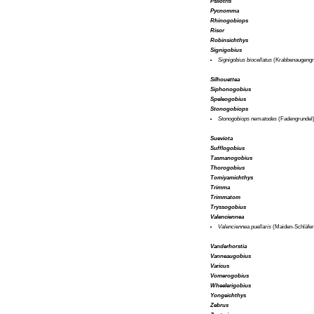
Psilotris
Pycnomma
Rhinogobiops
Risor
Robinsichthys
Signigobius
Signigobius biocellatus
(Krabbenaugengr
Silhouettea
Siphonogobius
Speleogobius
Stonogobiops
Stonogobiops nematodes
(Fadengrundel
Sueviota
Sufflogobius
Tasmanogobius
Thorogobius
Tomiyamichthys
Trimma
Trimmatom
Tryssogobius
Valenciennea
Valenciennea puellaris
(Maiden-Schläfer
Vanderhorstia
Vanneaugobius
Varicus
Vomerogobius
Wheelerigobius
Yongeichthys
Zebrus