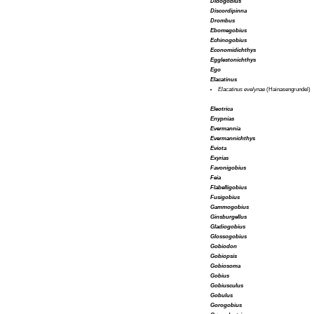
Didogobius
Discordipinna
Drombus
Ebomegobius
Echinogobius
Economidichthys
Egglestonichthys
Ego
Elacatinus
Elacatinus evelynae
(Hainasengrundel)
Eleotrica
Enypnias
Evermannia
Evermannichthys
Eviota
Exyrias
Favonigobius
Feia
Flabelligobius
Fusigobius
Gammogobius
Ginsburgellus
Gladiogobius
Glossogobius
Gobiodon
Gobiopsis
Gobiosoma
Gobius
Gobiusculus
Gobulus
Gorogobius