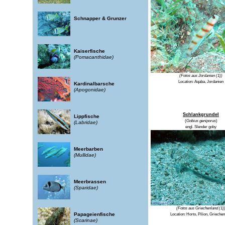
Schnapper & Grunzer
Kaiserfische
(Pomacanthidae)
(Fotos aus Jordanien (1))
Location:
Aqaba, Jordanien
Kardinalbarsche
(Apogonidae)
Schlankgrundel
Lippfische
(
Gobius geniporus
)
(Labridae)
engl.
Slender goby
Meerbarben
(Mullidae)
Meerbrassen
(Sparidae)
(Fotos aus Griechenland (1)
Papageienfische
Location:
Horto, Pilion, Grieche
(Scarinae)