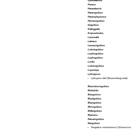
Gymneleotris
Hazeus
Hetereleotris
Heterogobius
Heteroplopomus
Hyrcanogobius
Istigobius
Kelloggella
Knipowitschia
Larsonella
Lebetus
Lesueurigobius
Lobulogobius
Lophiogobius
Lophogobius
Lotilia
Lubricogobius
Luposicya
Lythrypnus
Lythrypnus dalli
(Blaustreifengrundel)
Macrodontogobius
Mahidolia
Mangarinus
Mauligobius
Mesogobius
Microgobius
Millerigobius
Myersina
Nematogobius
Neogobius
Neogobius melanostomus
(Schwarzmun