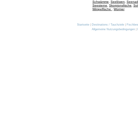
Schwämme
,
Seelöwen
,
Seenad
Seesterne
,
Skorpionsfische
,
Sol
Wimpelfische
,
Würmer
Startseite
|
Destinations / Tauchziele
|
Fischbe
Allgemeine Nutzungsbedingungen
|