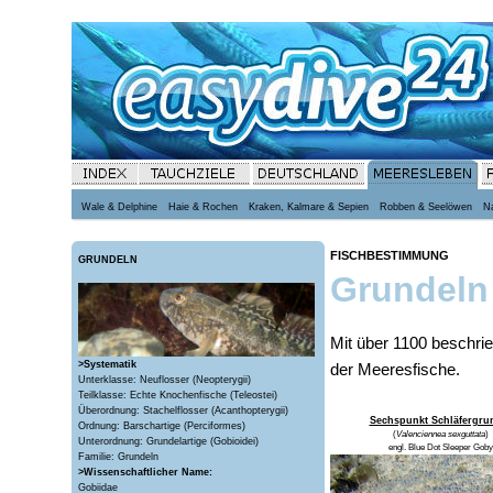
Wale & Delphine
Haie & Rochen
Kraken, Kalmare & Sepien
Robben & Seelöwen
N
FISCHBESTIMMUNG
GRUNDELN
Grundeln 
Mit über 1100 beschri
>Systematik
der Meeresfische.
Unterklasse: Neuflosser (Neopterygii)
Teilklasse: Echte Knochenfische (Teleostei)
Überordnung: Stachelflosser (Acanthopterygii)
Sechspunkt Schläfergru
Ordnung: Barschartige (Perciformes)
(
Valenciennea sexguttata
)
Unterordnung: Grundelartige (Gobioidei)
engl.
Blue Dot Sleeper Goby
Familie: Grundeln
>Wissenschaftlicher Name:
Gobiidae