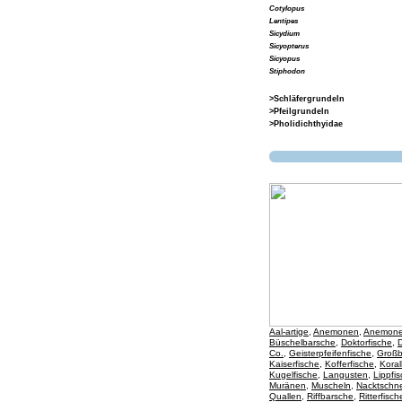
Cotylopus
Lentipes
Sicydium
Sicyopterus
Sicyopus
Stiphodon
>Schläfergrundeln
>Pfeilgrundeln
>Pholidichthyidae
Aal-artige
,
Anemonen
,
Anemone
Büschelbarsche
,
Doktorfische
,
D
Co.
,
Geisterpfeifenfische
,
Großb
Kaiserfische
,
Kofferfische
,
Koral
Kugelfische
,
Langusten
,
Lippfi
Muränen
,
Muscheln
,
Nacktschn
Quallen
,
Riffbarsche
,
Ritterfisch