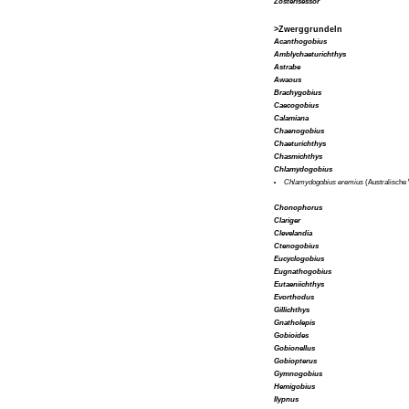
Zosterisessor
>Zwerggrundeln
Acanthogobius
Amblychaeturichthys
Astrabe
Awaous
Brachygobius
Caecogobius
Calamiana
Chaenogobius
Chaeturichthys
Chasmichthys
Chlamydogobius
Chlamydogobius eremius
(Australische
Chonophorus
Clariger
Clevelandia
Ctenogobius
Eucyclogobius
Eugnathogobius
Eutaeniichthys
Evorthodus
Gillichthys
Gnatholepis
Gobioides
Gobionellus
Gobiopterus
Gymnogobius
Hemigobius
Ilypnus