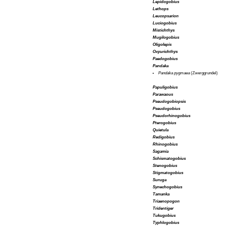
Lepidogobius
Lethops
Leucopsarion
Luciogobius
Mistichthys
Mugilogobius
Oligolepis
Oxyurichthys
Paedogobius
Pandaka
Pandaka pygmaea
(Zwerggrundel)
Papuligobius
Parawaous
Pseudogobiopsis
Pseudogobius
Pseudorhinogobius
Pterogobius
Quietula
Redigobius
Rhinogobius
Sagamia
Schismatogobius
Stenogobius
Stigmatogobius
Suruga
Synechogobius
Tamanka
Triaenopogon
Tridentiger
Tukugobius
Typhlogobius