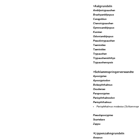
>Aalgrundeln
Amblyotrypauchen
Brachyamblyopus
Caragobius
Ctenotrypauchen
Gymnoamblyopus
Karsten
Odontamblyopus
Pseudotrypauchen
Taenioides
Taenioides
Trypauchen
Trypauchenichthys
Trypauchenopsis
>Schlammspringerverwandte
Apocryptes
Apocryptodon
Boleophthalmus
Oxuderces
Parapocryptes
Periophthalmodon
Periophthalmus
Periophthalmus modestus
(Schlammspri
Pseudapocryptes
Scartelaos
Zappa
>Lippenzahngrundeln
Awaous