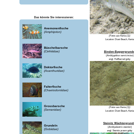
Das könnte Sie interessieren:
Anemonenfische
(Amphiprion)
(Fotos aus Kenia (1))
Location:
Diani Beach, Kenia
Büschelbarsche
(Cirrhitidae)
Binden-Baggergrunde
(
Amblygobius semicinctus
)
engl.
Halfbarred goby
Doktorfische
(Acanthuridae)
Falterfische
(Chaetodontidae)
Grossbarsche
(Fotos aus Kenia (1))
(Serranidae)
Location:
Diani Beach, Kenia
Steinitz Wächtergrund
Grundeln
(
Amblyeleotris steinitzi
)
(Gobiidae)
engl.
Steinitz prawn goby