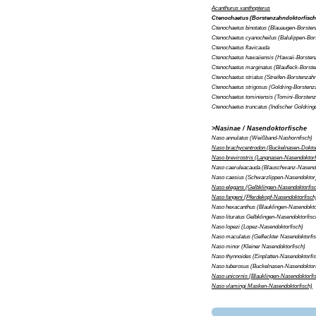
Acanthurus xanthopterus
Ctenochaetus (Borstenzahndoktorfisch
Ctenochaetus binotatus
(Blauaugen-Borstenz
Ctenochaetus cyanocheilus
(Balulippen-Bor
Ctenochaetus flavicauda
Ctenochaetus hawaiiensis
(Hawaii-Borsten
Ctenochaetus marginatus
(Blaufleck-Borste
Ctenochaetus striatus
(Streifen-Borstenzahn
Ctenochaetus strigosus
(Goldring-Borstenz
Ctenochaetus tominiensis
(Tomini-Borstenz
Ctenochaetus truncatus
(Indischer Goldring
>Nasinae / Nasendoktorfische
Naso annulatus
(Weißband-Nashornfisch)
Naso brachycentrodon
(Buckelnasen-Doktor
Naso brevirostris
(Langnasen-Nasendoktorf
Naso caeruleacauda
(Blauschwanz-Nasendo
Naso caesius
(Schwarzlippen-Nasendoktor
Naso elegans
(Gelbklingen-Nasendoktorfis
Naso fangeni
(Pferdekopf-Nasendoktorfisch
Naso hexacanthus
(Blauklingen-Nasendokto
Naso lituratus
Gelbklingen-Nasendoktorfisc
Naso lopezi
(Lopez-Nasendoktorfisch)
Naso maculatus
(Gefleckter Nasendoktorfi
Naso minor
(Kleiner Nasendoktorfisch)
Naso thynnoides
(Einplatten-Nasendoktorfi
Naso tuberosus
(Buckelnasen-Nasendoktorf
Naso unicornis
(Blauklingen-Nasendoktorfi
Naso vlamingi
Masken-Nasendoktorfisch)