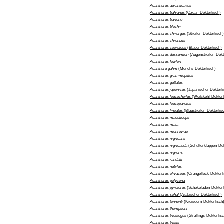
Acanthurus auranticavus
Acanthurus bahianus
(Ozean-Doktorfisch)
Acanthurus bariene
Acanthurus blochii
Acanthurus chirurgus
(Streifen-Doktorfisch)
Acanthurus chronixis
Acanthurus coeruleus
(Blauer Doktorfisch)
Acanthurus dussumieri
(Augenstreifen-Dokt
Acanthurus fowleri
Acanthuru gahm
(Mönchs-Doktorfisch)
Acanthurus grammoptilus
Acanthurus guttatus
Acanthurus japonicus
(Japanischer Doktorfi
Acanthurus leucocheilus
(Weißkehl-Doktorf
Acanthurus leucopareius
Acanthurus lineatus
(Blaustreifen-Doktorfis
Acanthurus maculiceps
Acanthurus mata
Acanthurus monroviae
Acanthurus nigricans
Acanthurus nigricauda
(Schulterklappen-Dok
Acanthurus nigroris
Acanthurus randalli
Acanthurus nubilus
Acanthurus olivaceus
(Orangefleck-Doktorf
Acanthurus polyzona
Acanthurus pyroferus
(Schokoladen-Doktorf
Acanthurus sohal
(Arabischer Doktorfisch)
Acanthurus tennenti
(Kreisdorn-Doktorfisch
Acanthurus thompsoni
Acanthurus triostegus
(Sträflings-Doktorfis
Acanthurus tristis