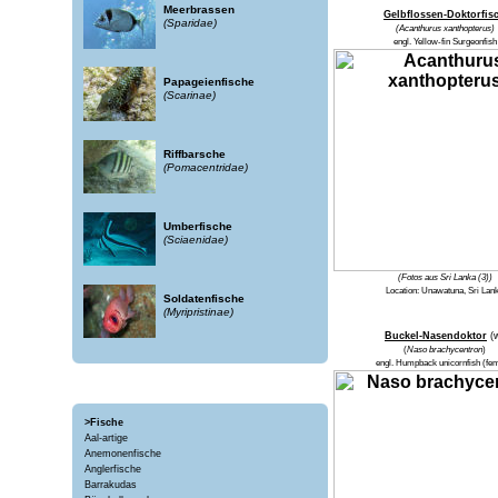
Meerbrassen
Gelbflossen-Doktorfis
(Sparidae)
(Acanthurus xanthopterus)
engl. Yellow-fin Surgeonfish
Papageienfische
(Scarinae)
Riffbarsche
(Pomacentridae)
Umberfische
(Sciaenidae)
(Fotos aus Sri Lanka (3))
Location: Unawatuna, Sri Lan
Soldatenfische
(Myripristinae)
Buckel-Nasendoktor
(
(
Naso brachycentron
)
engl.
Humpback unicornfish
(fem
>Fische
Aal-artige
Anemonenfische
Anglerfische
Barrakudas