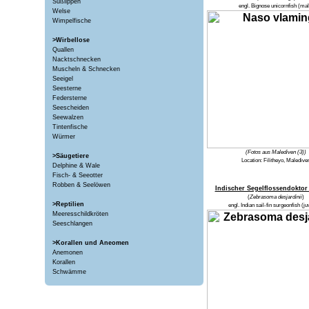
Süßlippen
engl.
Bignose unicornfish
(mal
Welse
Wimpelfische
>Wirbellose
Quallen
Nacktschnecken
Muscheln & Schnecken
Seeigel
Seesterne
Federsterne
Seescheiden
Seewalzen
Tintenfische
Würmer
(Fotos aus Malediven (3))
>Säugetiere
Location:
Filitheyo, Maledive
Delphine & Wale
Fisch- & Seeotter
Robben & Seelöwen
Indischer Segelflossendoktor
(
Zebrasoma desjardinii
)
>Reptilien
engl.
Indian sail-fin surgeonfish (ju
Meeresschildkröten
Seeschlangen
>Korallen und Aneomen
Anemonen
Korallen
Schwämme