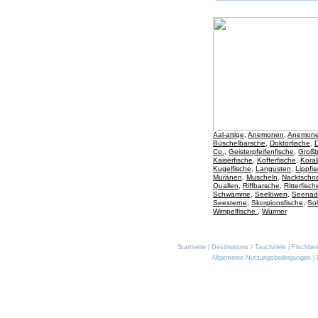
Aal-artige
,
Anemonen
,
Anemone
Büschelbarsche
,
Doktorfische
,
D
Co.
,
Geisterpfeifenfische
,
Großb
Kaiserfische
,
Kofferfische
,
Koral
Kugelfische
,
Langusten
,
Lippfi
Muränen
,
Muscheln
,
Nacktschn
Quallen
,
Riffbarsche
,
Ritterfisch
Schwämme
,
Seelöwen
,
Seenad
Seesterne
,
Skorpionsfische
,
Sol
Wimpelfische
,
Würmer
Startseite
|
Destinations / Tauchziele
|
Fischbe
Allgemeine Nutzungsbedingungen
|