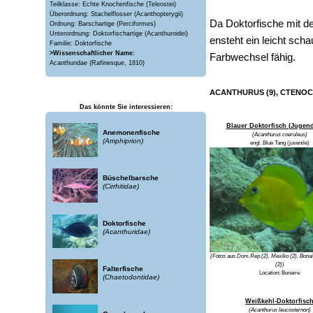
Teilklasse: Echte Knochenfische (Teleostei)
Überordnung: Stachelflosser (Acanthopterygii)
Da Doktorfische mit d
Ordnung: Barschartige (Perciformes)
Unterordnung: Doktorfischartige (Acanthuroidei)
ensteht ein leicht sch
Familie: Doktorfische
>Wissenschaftlicher Name:
Farbwechsel fähig.
Acanthuridae (Rafinesque, 1810)
ACANTHURUS (9), CTENOCH
Das könnte Sie interessieren:
Blauer Doktorfisch (Jugend
Anemonenfische
(Acanthurus coeruleus)
(Amphiprion)
engl. Blue Tang (juvenile)
Büschelbarsche
(Cirrhitidae)
Doktorfische
(Acanthuridae)
(Fotos aus Dom.Rep.(2), Mexiko (2), Bonai
(2))
Falterfische
Location: Bonaire
(Chaetodontidae)
Weißkehl-Doktorfisc
(Acanthurus leucosternon)