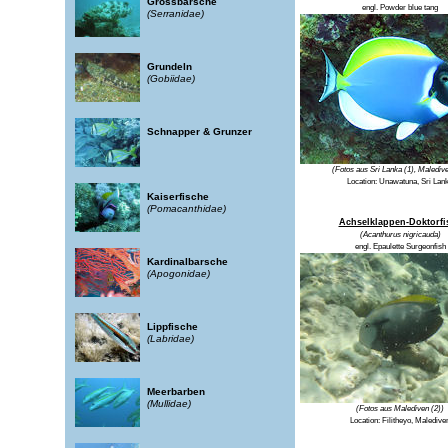
Grossbarsche
engl. Powder blue tang
(Serranidae)
Grundeln
(Gobiidae)
Schnapper & Grunzer
(Fotos aus Sri Lanka (1), Maledive
Location: Unawatuna, Sri Lan
Kaiserfische
(Pomacanthidae)
Achselklappen-Doktorfi
(Acanthurus nigricauda)
engl. Epaulette Surgeonfish
Kardinalbarsche
(Apogonidae)
Lippfische
(Labridae)
Meerbarben
(Mullidae)
(Fotos aus Malediven (2))
Location:
Filitheyo, Maledive