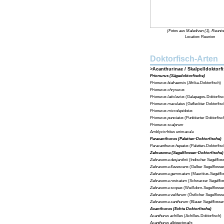
(Fotos aus Malediven (1), Reunio
Location: Reunion
Doktorfisch-Arten
>Acanthurinae / Skalpelldoktorf
Prionurus (Sägedoktorfische)
Prionurus biafraensis
(Afrika-Doktorfisch)
Prionurus chrysurus
Prionurus laticlavius
(Galapagos-Doktorfisc
Prionurus maculatus
(Gefleckter Doktorfisc
Prionurus microlepidotus
Prionurus punctatus
(Punktierter Doktorfisc
Prionurus scalprum
Amblycirrhitus unimacula
Paracanthurus (Paletten-Doktorfische)
Paracanthurus hepatus
(Paletten-Doktorfisc
Zebrasoma (Segelflossen-Doktorfische)
Zebrasoma desjardinii
(Indischer Segelflos
Zebrasoma flavescens
(Gelber Segelflosse
Zebrasoma gemmatum
(Mauritius-Segelflo
Zebrasoma rostratum
(Schwarzer Segelflos
Zebrasoma scopas
(Weißdorn-Segelflossen
Zebrasoma veliferum
(Östlicher Segelfloss
Zebrasoma xanthurum
(Blauer Segelflosse
Acanthurus (Echte Doktorfische)
Acanthurus achilles
(Achilles-Doktorfisch)
Acanthurus albipectoralis