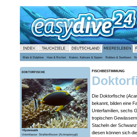
Wale & Delphine
Haie & Rochen
Kraken, Kalmare & Sepien
Robben & Seelöwen
N
FISCHBESTIMMUNG
DOKTORFISCHE
Doktorf
Die Doktorfische (
Acan
bekannt, bilden eine F
Unterfamilien, sechs G
tropischen Gewässern 
Stacheln der Schwanzw
>Systematik
diesen können sich die
Unterklasse: Strahlenflosser (Actinopterygii)