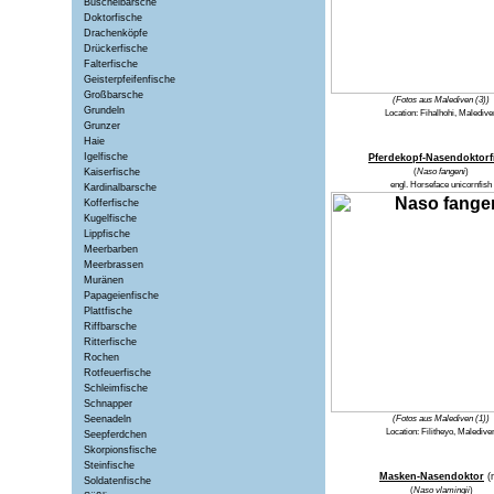
Büschelbarsche
Doktorfische
Drachenköpfe
Drückerfische
Falterfische
Geisterpfeifenfische
Großbarsche
(Fotos aus Malediven (3))
Grundeln
Location:
Fihalhohi, Maledive
Grunzer
Haie
Igelfische
Pferdekopf-Nasendoktorf
Kaiserfische
(
Naso fangeni
)
engl.
Horseface unicornfish
Kardinalbarsche
Kofferfische
Kugelfische
Lippfische
Meerbarben
Meerbrassen
Muränen
Papageienfische
Plattfische
Riffbarsche
Ritterfische
Rochen
Rotfeuerfische
Schleimfische
Schnapper
Seenadeln
(Fotos aus Malediven (1))
Location:
Filitheyo, Maledive
Seepferdchen
Skorpionsfische
Steinfische
Masken-Nasendoktor
(
Soldatenfische
(
Naso vlamingii
)