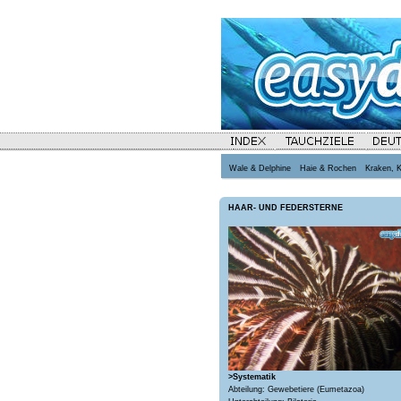
Wale & Delphine
Haie & Rochen
Kraken, 
HAAR- UND FEDERSTERNE
>Systematik
Abteilung: Gewebetiere (Eumetazoa)