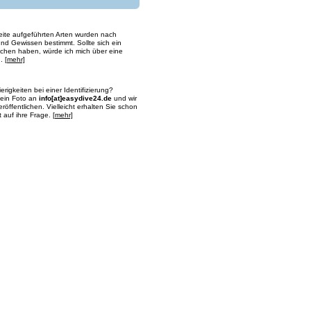
Seite aufgeführten Arten wurden nach
d Gewissen bestimmt. Sollte sich ein
ichen haben, würde ich mich über eine
n.
[mehr]
rigkeiten bei einer Identifizierung?
ein Foto an
info[at]easydive24.de
und wir
röffentlichen. Vielleicht erhalten Sie schon
t auf ihre Frage.
[mehr]