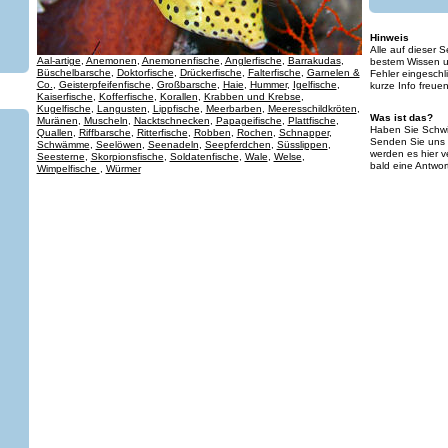
Hinweis
Alle auf dieser 
Aal-artige
,
Anemonen
,
Anemonenfische
,
Anglerfische
,
Barrakudas
,
bestem Wissen un
Büschelbarsche
,
Doktorfische
,
Drückerfische
,
Falterfische
,
Garnelen &
Fehler eingeschl
Co.
,
Geisterpfeifenfische
,
Großbarsche
,
Haie
,
Hummer
,
Igelfische
,
kurze Info freue
Kaiserfische
,
Kofferfische
,
Korallen
,
Krabben und Krebse
,
Kugelfische
,
Langusten
,
Lippfische
,
Meerbarben
,
Meeresschildkröten
,
Was ist das?
Muränen
,
Muscheln
,
Nacktschnecken
,
Papageifische
,
Plattfische
,
Haben Sie Schwie
Quallen
,
Riffbarsche
,
Ritterfische
,
Robben
,
Rochen
,
Schnapper
,
Senden Sie uns 
Schwämme
,
Seelöwen
,
Seenadeln
,
Seepferdchen
,
Süsslippen
,
werden es hier ve
Seesterne
,
Skorpionsfische
,
Soldatenfische
,
Wale
,
Welse
,
bald eine Antwor
Wimpelfische
,
Würmer