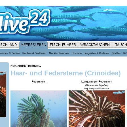
Kalmare & Sepien
Robben & Seelöwen
Nacktschnecken
Hummer, Langusten & Krabben
Quallen
Rif
FISCHBESTIMMUNG
Haar- und Federsterne (Crinoidea)
Federstern
Langarmiger Federstern
(Dichrometra flagellata)
engl. Longarm Featherstar