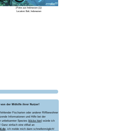
(Fotos aus Indonesien (1))
Location: Bali, Indonesien
 von der Mithilfe ihrer Nutzer!
 fehlender Fischarten oder anderer Riffbewohner
zende Informationen und Hilfe bei der
ir unbekannter Spezies (
klicke hier
) würde ich
! Ganz einfach eine eMail an
4.de
, ich melde mich dann schnellstmöglich!