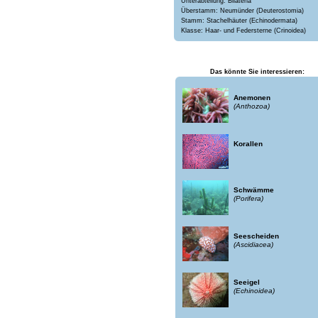
Unterabteilung: Bilateria
Überstamm: Neumünder (Deuterostomia)
Stamm: Stachelhäuter (Echinodermata)
Klasse: Haar- und Federsterne (Crinoidea)
Das könnte Sie interessieren:
Anemonen
(Anthozoa)
Korallen
Schwämme
(Porifera)
Seescheiden
(Ascidiacea)
Seeigel
(Echinoidea)