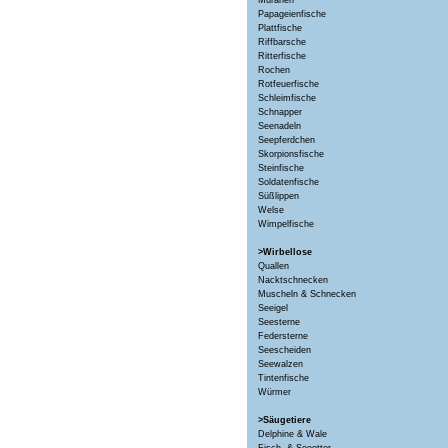
Muränen
Papageienfische
Plattfische
Riffbarsche
Ritterfische
Rochen
Rotfeuerfische
Schleimfische
Schnapper
Seenadeln
Seepferdchen
Skorpionsfische
Steinfische
Soldatenfische
Süßlippen
Welse
Wimpelfische
>Wirbellose
Quallen
Nacktschnecken
Muscheln & Schnecken
Seeigel
Seesterne
Federsterne
Seescheiden
Seewalzen
Tintenfische
Würmer
>Säugetiere
Delphine & Wale