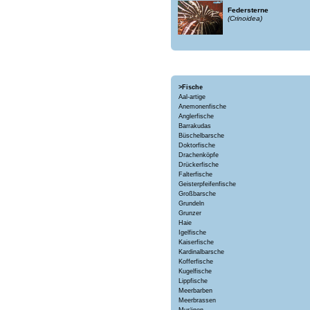
Federsterne
(Crinoidea)
>Fische
Aal-artige
Anemonenfische
Anglerfische
Barrakudas
Büschelbarsche
Doktorfische
Drachenköpfe
Drückerfische
Falterfische
Geisterpfeifenfische
Großbarsche
Grundeln
Grunzer
Haie
Igelfische
Kaiserfische
Kardinalbarsche
Kofferfische
Kugelfische
Lippfische
Meerbarben
Meerbrassen