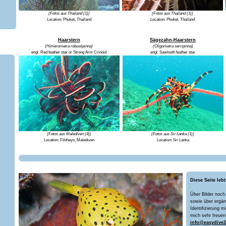
(Fotos aus Thailand (1))
(Fotos aus Thailand (1))
Location: Phuket, Thailand
Location: Phuket, Thailand
Haarstern
Sägezahn-Haarstern
(Himerometra robustipinna)
(Oligometra serripinna)
engl. Red feather star or Strong Arm Crinoid
engl. Sawtooth feather star
(Fotos aus Malediven (4))
(Fotos aus Sri Lanka (1))
Location: Filitheyo, Malediven
Location: Sri Lanka
Diese Seite lebt
Über Bilder noch
sowie über ergän
Identifizierung m
mich sehr freuen
info@easydive2