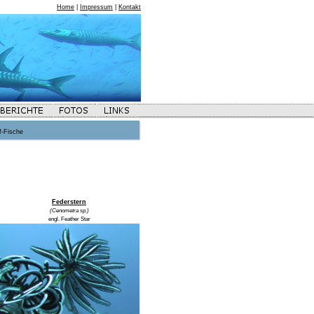
Home
|
Impressum
|
Kontakt
f-Fische
Federstern
(Cenometra sp.)
engl. Feather Star