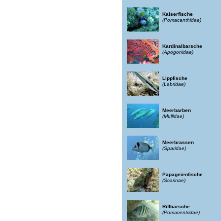
Kaiserfische
(Pomacanthidae)
Kardinalbarsche
(Apogonidae)
Lippfische
(Labridae)
Meerbarben
(Mullidae)
Meerbrassen
(Sparidae)
Papageienfische
(Scarinae)
Riffbarsche
(Pomacentridae)