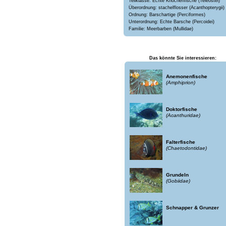
Teilklasse: Echte Knochenfische (Teleostei)
Überordnung: stachelflosser (Acanthopterygii)
Ordnung: Barschartige (Perciformes)
Unterordnung: Echte Barsche (Percoidei)
Familie: Meerbarben (Mullidae)
Das könnte Sie interessieren:
Anemonenfische
(Amphiprion)
Doktorfische
(Acanthuridae)
Falterfische
(Chaetodontidae)
Grundeln
(Gobiidae)
Schnapper & Grunzer