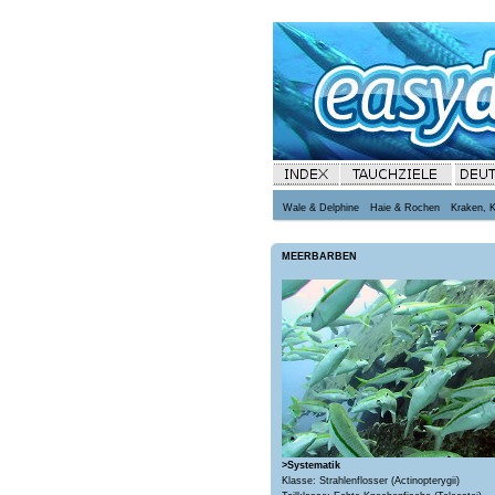
Wale & Delphine
Haie & Rochen
Kraken, 
MEERBARBEN
>Systematik
Klasse: Strahlenflosser (Actinopterygii)