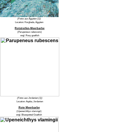
(Fotos aus Ägypten (1))
Location:
Hurghada, Ägypten
Rotstreifen-Meerbarbe
(
Parupeneus rubescens
)
engl.
Rosy goatfish
(Fotos aus Jordanien (1))
Location:
Aqaba, Jordanien
Rote Meerbarbe
(
Upeneichthys vlamingii
)
engl.
Bluespotted Goatfish