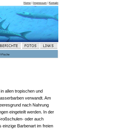
Home
|
Impressum
|
Kontakt
f-Fische
n allen tropischen und
ßwasserbarben verwandt. Am
 Meeresgrund nach Nahrung
gen eingeteilt werden. In der
 Großschulen- oder auch
 einzige Barbenart im freien