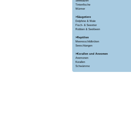
Seewalzen
Tintenfische
Würmer
>Säugetiere
Delphine & Wale
Fisch- & Seeotter
Robben & Seelöwen
>Reptilien
Meeresschildkröten
Seeschlangen
>Korallen und Aneomen
Anemonen
Korallen
Schwämme