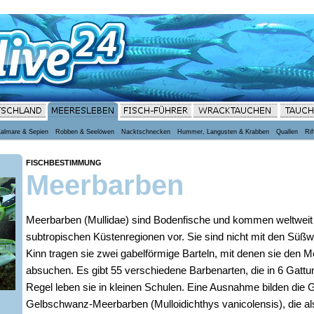
Kalmare & Sepien
Robben & Seelöwen
Nacktschnecken
Hummer, Langusten & Krabben
Quallen
Rif
FISCHBESTIMMUNG
Meerbarben
Meerbarben (Mullidae) sind Bodenfische und kommen weltweit i
subtropischen Küstenregionen vor. Sie sind nicht mit den Sü
Kinn tragen sie zwei gabelförmige Barteln, mit denen sie den
absuchen. Es gibt 55 verschiedene Barbenarten, die in 6 Gattun
Regel leben sie in kleinen Schulen. Eine Ausnahme bilden die
Gelbschwanz-Meerbarben (Mulloidichthys vanicolensis), die als