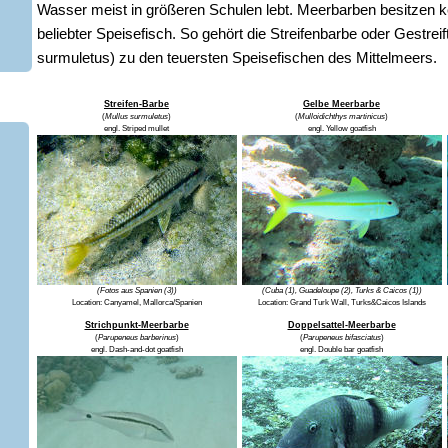
Wasser meist in größeren Schulen lebt. Meerbarben besitzen ke
beliebter Speisefisch. So gehört die Streifenbarbe oder Gestrei
surmuletus) zu den teuersten Speisefischen des Mittelmeers.
Streifen-Barbe
Gelbe Meerbarbe
(
Mullus surmuletus
)
(
Mulloidichthys martinicus
)
engl.
Striped mullet
engl.
Yellow goatfish
(Fotos aus Spanien (3))
(Cuba (1), Guadeloupe (2), Turks & Caicos (1))
Location:
Canyamel, Mallorca/Spanien
Location:
Grand Turk Wall, Turks&Caicos Islands
Strichpunkt-Meerbarbe
Doppelsattel-Meerbarbe
(
Parupeneus barberinus
)
(
Parupeneus bifasciatus
)
engl.
Dash-and-dot goatfish
engl.
Double bar goatfish