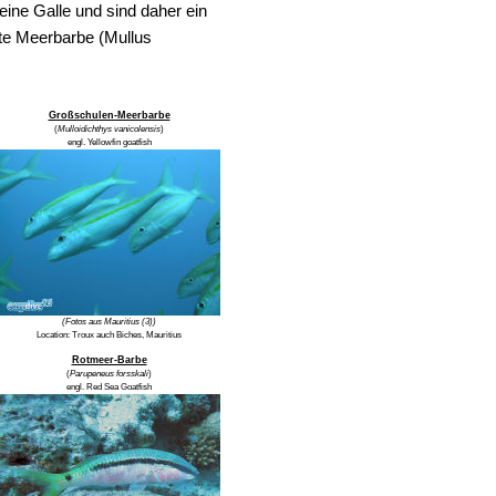
ine Galle und sind daher ein
fte Meerbarbe (Mullus
Großschulen-Meerbarbe
(
Mulloidichthys vanicolensis
)
engl.
Yellowfin goatfish
(Fotos aus Mauritius (3))
Location:
Troux auch Biches, Mauritius
Rotmeer-Barbe
(
Parupeneus forsskali
)
engl.
Red Sea Goatfish