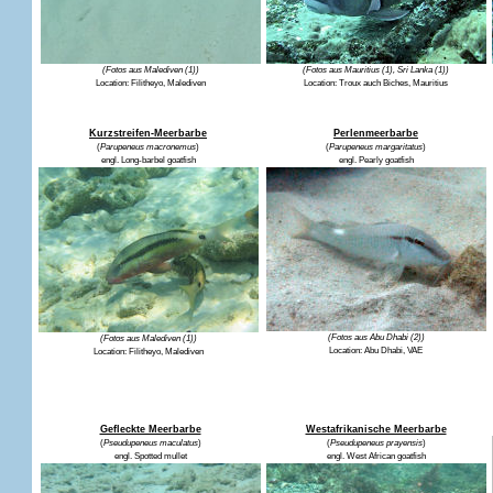
(Fotos aus Malediven (1))
(Fotos aus Mauritius (1), Sri Lanka (1))
Location:
Filitheyo, Malediven
Location:
Troux auch Biches, Mauritius
Kurzstreifen-Meerbarbe
Perlenmeerbarbe
(
Parupeneus macronemus
)
(
Parupeneus margaritatus
)
engl.
Long-barbel goatfish
engl.
Pearly goatfish
(Fotos aus Abu Dhabi (2))
(Fotos aus Malediven (1))
Location:
Abu Dhabi, VAE
Location:
Filitheyo, Malediven
Gefleckte Meerbarbe
Westafrikanische Meerbarbe
(
Pseudupeneus maculatus
)
(
Pseudupeneus prayensis
)
engl.
Spotted mullet
engl.
West African goatfish