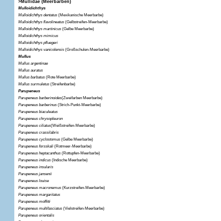
>Mullidae (Meerbarben)
Mulloidichthys
Mulloidichthys dentatus
(Mexikanische Meerbarbe)
Mulloidichthys flavolineatus
(Gelbstreifen-Meerbarbe)
Mulloidichthys martinicus
(Gelbe Meerbarbe)
Mulloidichthys mimicus
Mulloidichthys pfluegeri
Mulloidichthys vanicolensis
(Großschulen-Meerbarbe)
Mullus
Mullus argentinae
Mullus auratus
Mullus barbatus
(Rote Meerbarbe)
Mullus surmuletus
(Streifenbarbe)
Parupeneus
Parupeneus barberinoides
(Zweifarben Meerbarbe)
Parupeneus barberinus
(Strich-Punkt-Meerbarbe)
Parupeneus biaculeatus
Parupeneus chrysopleuron
Parupeneus ciliatus
(Weißstreifen-Meerbarbe)
Parupeneus crassilabris
Parupeneus cyclostomus
(Gelbe Meerbarbe)
Parupeneus forsskali
(Rotmeer-Meerbarbe)
Parupeneus heptacanthus
(Rottupfen-Meerbarbe)
Parupeneus indicus
(Indische Meerbarbe)
Parupeneus insularis
Parupeneus jansenii
Parupeneus louise
Parupeneus macronemus
(Kurzstreifen-Meerbarbe)
Parupeneus margaritatus
Parupeneus moffitti
Parupeneus multifasciatus
(Vielstreifen-Meerbarbe)
Parupeneus orientalis