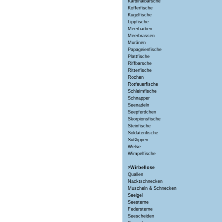
Kardinalbarsche
Kofferfische
Kugelfische
Lippfische
Meerbarben
Meerbrassen
Muränen
Papageienfische
Plattfische
Riffbarsche
Ritterfische
Rochen
Rotfeuerfische
Schleimfische
Schnapper
Seenadeln
Seepferdchen
Skorpionsfische
Steinfische
Soldatenfische
Süßlippen
Welse
Wimpelfische
>Wirbellose
Quallen
Nacktschnecken
Muscheln & Schnecken
Seeigel
Seesterne
Federsterne
Seescheiden