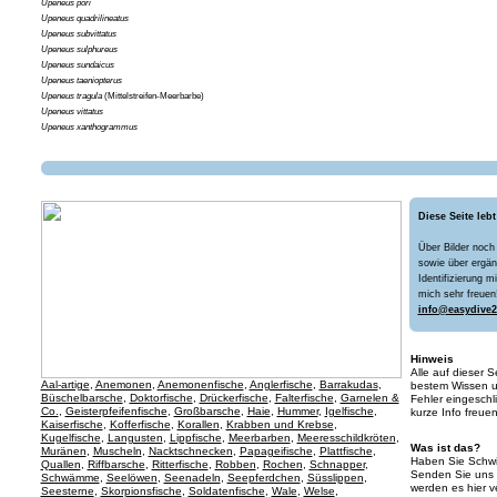
Upeneus pori
Upeneus quadrilineatus
Upeneus subvittatus
Upeneus sulphureus
Upeneus sundaicus
Upeneus taeniopterus
Upeneus tragula
(Mittelstreifen-Meerbarbe)
Upeneus vittatus
Upeneus xanthogrammus
Diese Seite lebt
Über Bilder noch
sowie über ergän
Identifizierung m
mich sehr freuen
info@easydive2
Hinweis
Alle auf dieser 
Aal-artige
,
Anemonen
,
Anemonenfische
,
Anglerfische
,
Barrakudas
,
bestem Wissen un
Büschelbarsche
,
Doktorfische
,
Drückerfische
,
Falterfische
,
Garnelen &
Fehler eingeschl
Co.
,
Geisterpfeifenfische
,
Großbarsche
,
Haie
,
Hummer
,
Igelfische
,
kurze Info freue
Kaiserfische
,
Kofferfische
,
Korallen
,
Krabben und Krebse
,
Kugelfische
,
Langusten
,
Lippfische
,
Meerbarben
,
Meeresschildkröten
,
Was ist das?
Muränen
,
Muscheln
,
Nacktschnecken
,
Papageifische
,
Plattfische
,
Haben Sie Schwie
Quallen
,
Riffbarsche
,
Ritterfische
,
Robben
,
Rochen
,
Schnapper
,
Senden Sie uns 
Schwämme
,
Seelöwen
,
Seenadeln
,
Seepferdchen
,
Süsslippen
,
werden es hier ve
Seesterne
,
Skorpionsfische
,
Soldatenfische
,
Wale
,
Welse
,