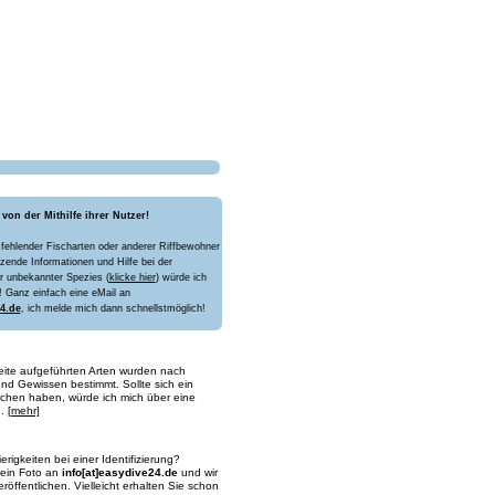
 von der Mithilfe ihrer Nutzer!
 fehlender Fischarten oder anderer Riffbewohner
zende Informationen und Hilfe bei der
ir unbekannter Spezies (
klicke hier
) würde ich
! Ganz einfach eine eMail an
4.de
, ich melde mich dann schnellstmöglich!
Seite aufgeführten Arten wurden nach
d Gewissen bestimmt. Sollte sich ein
ichen haben, würde ich mich über eine
n.
[mehr]
rigkeiten bei einer Identifizierung?
ein Foto an
info[at]easydive24.de
und wir
röffentlichen. Vielleicht erhalten Sie schon