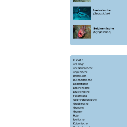
Umberfische
(Sciaenidae)
Soldatenfische
(Myripristinae)
>Fische
Aal-artige
Anemonenfische
Anglerfische
Barrakudas
Büschelbarsche
Doktorfische
Drachenköpfe
Drückerfische
Falterfische
Geisterpfeifenfische
Großbarsche
Grundeln
Grunzer
Haie
Igelfische
Kaiserfische