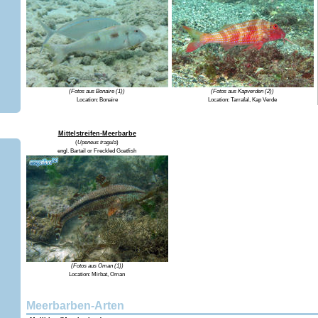
(Fotos aus Bonaire (1))
(Fotos aus Kapverden (2))
Location:
Bonaire
Location:
Tarrafal, Kap Verde
Mittelstreifen-Meerbarbe
(
Upeneus tragula
)
engl.
Bartail or Freckled Goatfish
(Fotos aus Oman (1))
Location:
Mirbat, Oman
Meerbarben-Arten