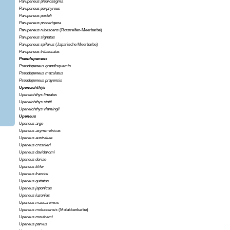
Parupeneus pleurostigma
Parupeneus porphyreus
Parupeneus posteli
Parupeneus procerigena
Parupeneus rubescens
(Rotstreifen-Meerbarbe)
Parupeneus signatus
Parupeneus spilurus
(Japanische Meerbarbe)
Parupeneus trifasciatus
Pseudupeneus
Pseudupeneus grandisquamis
Pseudupeneus maculatus
Pseudupeneus prayensis
Upeneichthys
Upeneichthys lineatus
Upeneichthys stotti
Upeneichthys vlamingii
Upeneus
Upeneus arge
Upeneus asymmetricus
Upeneus australiae
Upeneus crosnieri
Upeneus davidaromi
Upeneus doriae
Upeneus filifer
Upeneus francisi
Upeneus guttatus
Upeneus japonicus
Upeneus luzonius
Upeneus mascareinsis
Upeneus moluccensis
(Molukkenbarbe)
Upeneus mouthami
Upeneus parvus