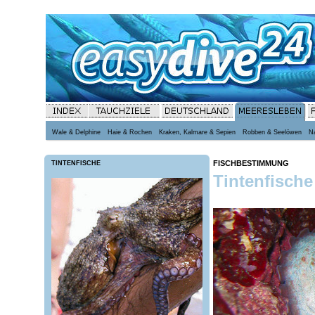
Wale & Delphine
Haie & Rochen
Kraken, Kalmare & Sepien
Robben & Seelöwen
N
FISCHBESTIMMUNG
TINTENFISCHE
Tintenfische