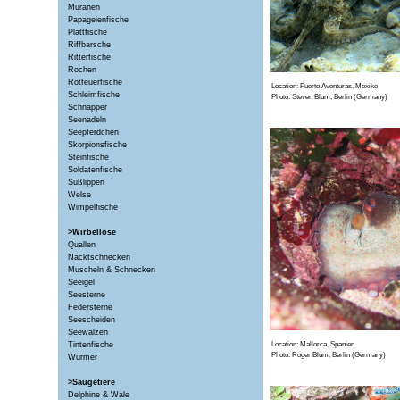
Muränen
Papageienfische
Plattfische
Riffbarsche
Ritterfische
Rochen
Rotfeuerfische
Location: Puerto Aventuras, Mexiko
Schleimfische
Photo: Steven Blum, Berlin (Germany)
Schnapper
Seenadeln
Seepferdchen
Skorpionsfische
Steinfische
Soldatenfische
Süßlippen
Welse
Wimpelfische
>Wirbellose
Quallen
Nacktschnecken
Muscheln & Schnecken
Seeigel
Seesterne
Federsterne
Seescheiden
Seewalzen
Tintenfische
Location: Mallorca, Spanien
Photo: Roger Blum, Berlin (Germany)
Würmer
>Säugetiere
Delphine & Wale