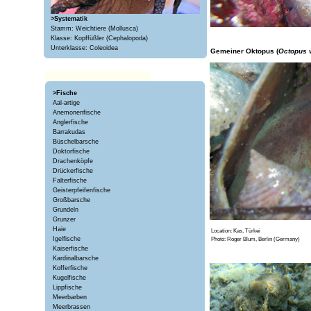
>Systematik
Stamm: Weichtiere (Mollusca)
Klasse: Kopffüßler (Cephalopoda)
Unterklasse: Coleoidea
Gemeiner Oktopus (
Octopus v
>Fische
Aal-artige
Anemonenfische
Anglerfische
Barrakudas
Büschelbarsche
Doktorfische
Drachenköpfe
Drückerfische
Falterfische
Geisterpfeifenfische
Großbarsche
Grundeln
Grunzer
Haie
Location: Kas, Türkei
Igelfische
Photo: Roger Blum, Berlin (Germany)
Kaiserfische
Kardinalbarsche
Kofferfische
Kugelfische
Lippfische
Meerbarben
Meerbrassen