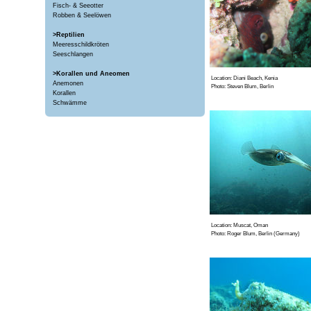
Fisch- & Seeotter
Robben & Seelöwen
>Reptilien
Meeresschildkröten
Seeschlangen
>Korallen und Aneomen
Location: Diani Beach, Kenia
Anemonen
Photo: Steven Blum, Berlin
Korallen
Schwämme
Location: Muscat, Oman
Photo: Roger Blum, Berlin (Germany)