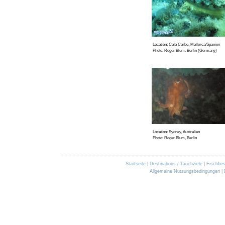
Location: Cala Carbo, Mallorca/Spanien
Photo: Roger Blum, Berlin (Germany)
Location: Sydney, Australien
Photo: Roger Blum, Berlin
Startseite
|
Destinations / Tauchziele
|
Fischbe
Allgemeine Nutzungsbedingungen
|