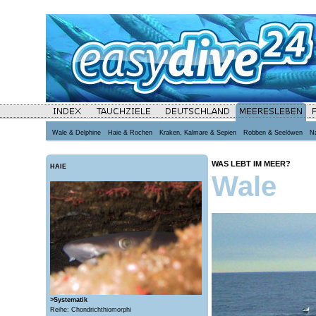
Wale & Delphine
Haie & Rochen
Kraken, Kalmare & Sepien
Robben & Seelöwen
N
WAS LEBT IM MEER?
HAIE
Wale
>Systematik
Reihe: Chondrichthiomorphi