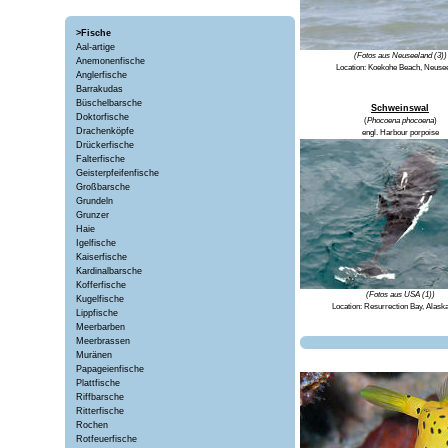
>Fische
Aal-artige
(Fotos aus Neuseeland (3))
Anemonenfische
Location:
Koekohe Beach, Neuse
Anglerfische
Barrakudas
Büschelbarsche
Schweinswal
Doktorfische
(
Phocoena phocoena
)
Drachenköpfe
engl.
Harbour porpoise
Drückerfische
Falterfische
Geisterpfeifenfische
Großbarsche
Grundeln
Grunzer
Haie
Igelfische
Kaiserfische
Kardinalbarsche
Kofferfische
(Fotos aus USA (1))
Kugelfische
Location:
Resurrection Bay, Alask
Lippfische
Meerbarben
Meerbrassen
Muränen
Papageienfische
Plattfische
Riffbarsche
Ritterfische
Rochen
Rotfeuerfische