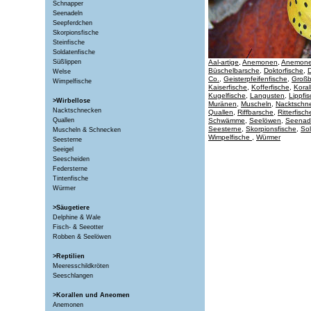
Schnapper
Seenadeln
Seepferdchen
Skorpionsfische
Steinfische
Soldatenfische
Süßlippen
Aal-artige
,
Anemonen
,
Anemone
Büschelbarsche
,
Doktorfische
,
D
Welse
Co.
,
Geisterpfeifenfische
,
Großb
Wimpelfische
Kaiserfische
,
Kofferfische
,
Koral
Kugelfische
,
Langusten
,
Lippfi
>Wirbellose
Muränen
,
Muscheln
,
Nacktschn
Nacktschnecken
Quallen
,
Riffbarsche
,
Ritterfisch
Quallen
Schwämme
,
Seelöwen
,
Seenad
Seesterne
,
Skorpionsfische
,
Sol
Muscheln & Schnecken
Wimpelfische
,
Würmer
Seesterne
Seeigel
Seescheiden
Federsterne
Tintenfische
Würmer
>Säugetiere
Delphine & Wale
Fisch- & Seeotter
Robben & Seelöwen
>Reptilien
Meeresschildkröten
Seeschlangen
>Korallen und Aneomen
Anemonen