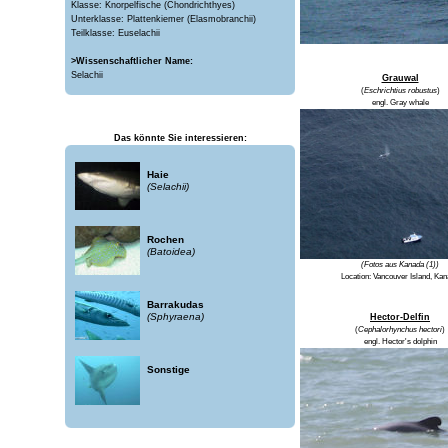
Klasse: Knorpelfische (Chondrichthyes)
Unterklasse: Plattenkiemer (Elasmobranchii)
Teilklasse: Euselachii
>Wissenschaftlicher Name:
Selachii
Grauwal
(
Eschrichtius robustus
)
engl.
Gray whale
Das könnte Sie interessieren:
Haie
(Selachii)
Rochen
(Batoidea)
(Fotos aus Kanada (1))
Location:
Vancouver Island, Ka
Barrakudas
(Sphyraena)
Hector-Delfin
(
Cephalorhynchus hectori
)
engl.
Hector's dolphin
Sonstige