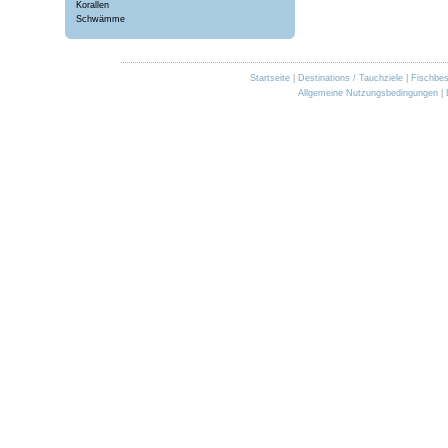
Korallen
Schwämme
Startseite
|
Destinations / Tauchziele
|
Fischbe
Allgemeine Nutzungsbedingungen
|