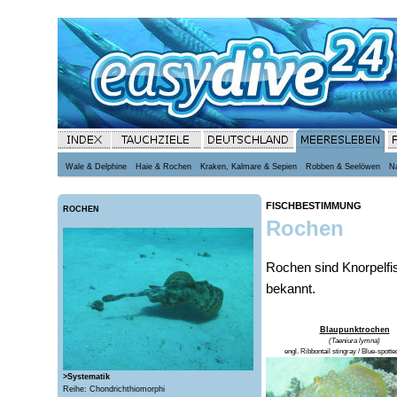
Wale & Delphine
Haie & Rochen
Kraken, Kalmare & Sepien
Robben & Seelöwen
N
FISCHBESTIMMUNG
ROCHEN
Rochen
Rochen sind Knorpelfi
bekannt.
Blaupunktrochen
(Taeniura lymna)
engl. Ribbontail stingray / Blue-spotte
>Systematik
Reihe: Chondrichthiomorphi