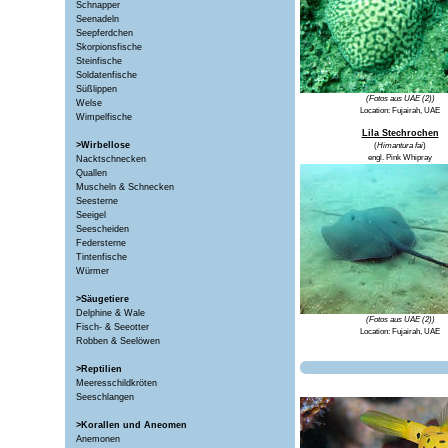
Schnapper
Seenadeln
Seepferdchen
Skorpionsfische
Steinfische
Soldatenfische
Süßlippen
(Fotos aus UAE (2))
Welse
Location: Fujairah, UAE
Wimpelfische
Lila Stechrochen
>Wirbellose
(
Himantura fai
)
engl.
Pink Whipray
Nacktschnecken
Quallen
Muscheln & Schnecken
Seesterne
Seeigel
Seescheiden
Federsterne
Tintenfische
Würmer
>Säugetiere
Delphine & Wale
(Fotos aus UAE (2))
Fisch- & Seeotter
Location:
Fujairah, UAE
Robben & Seelöwen
>Reptilien
Meeresschildkröten
Seeschlangen
>Korallen und Aneomen
Anemonen