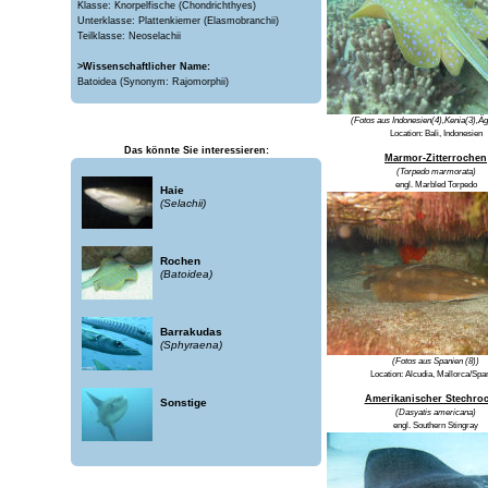
Klasse: Knorpelfische (Chondrichthyes)
Unterklasse: Plattenkiemer (Elasmobranchii)
Teilklasse: Neoselachii
>Wissenschaftlicher Name:
Batoidea (Synonym: Rajomorphii)
(Fotos aus Indonesien(4),Kenia(3),Äg
Location: Bali, Indonesien
Das könnte Sie interessieren:
Marmor-Zitterrochen
(Torpedo marmorata)
engl. Marbled Torpedo
Haie
(Selachii)
Rochen
(Batoidea)
Barrakudas
(Sphyraena)
(Fotos aus Spanien (8))
Location:
Alcudia, Mallorca/Spa
Amerikanischer Stechro
Sonstige
(Dasyatis americana)
engl. Southern Stingray