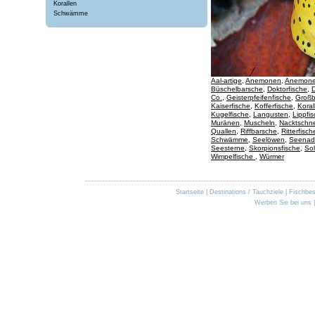
Korallen
Schwämme
Aal-artige
,
Anemonen
,
Anemone
Büschelbarsche
,
Doktorfische
,
D
Co.
,
Geisterpfeifenfische
,
Großb
Kaiserfische
,
Kofferfische
,
Koral
Kugelfische
,
Langusten
,
Lippfi
Muränen
,
Muscheln
,
Nacktschn
Quallen
,
Riffbarsche
,
Ritterfisch
Schwämme
,
Seelöwen
,
Seenad
Seesterne
,
Skorpionsfische
,
Sol
Wimpelfische
,
Würmer
Startseite
|
Destinations / Tauchziele
|
Fischbe
Werben Sie bei uns