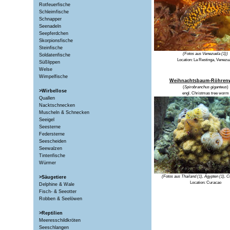
Rotfeuerfische
Schleimfische
Schnapper
Seenadeln
Seepferdchen
Skorpionsfische
Steinfische
(Fotos aus Venezuela (1))
Soldatenfische
Location:
La Restinga, Venezu
Süßlippen
Welse
Wimpelfische
Weihnachtsbaum-Röhren
(
Spirobranchus giganteus
)
>Wirbellose
engl.
Christmas tree worm
Quallen
Nacktschnecken
Muscheln & Schnecken
Seeigel
Seesterne
Federsterne
Seescheiden
Seewalzen
Tintenfische
Würmer
(Fotos aus Thailand (1), Ägypten (1), C
>Säugetiere
Location:
Curacao
Delphine & Wale
Fisch- & Seeotter
Robben & Seelöwen
>Reptilien
Meeresschildkröten
Seeschlangen