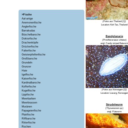
>Fische
Aal-artige
(Fotos aus Thailand (1))
Anemonenfische
Location:
Koh Tao, Thailand
Anglerfische
Barrakudas
Büschelbarsche
Bandplanarie
Doktorfische
(
Prostheceraeus vittatus
)
Drachenköpfe
engl.
Candy striped flatwor
Drückerfische
Falterfische
Geisterpfeifenfische
Großbarsche
Grundeln
Grunzer
Haie
Igelfische
Kaiserfische
Kardinalbarsche
Kofferfische
(Fotos aus Norwegen (2))
Kugelfische
Location:
Liavarg, Norwegen
Lippfische
Meerbarben
Meerbrassen
Strudelwurm
Muränen
(
Thysanozoon sp.
)
Papageienfische
engl.
Flatworm
Plattfische
Riffbarsche
Ritterfische
Rochen