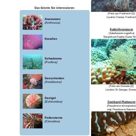
Das könnte Sie interessieren:
(Fotos aus Frankreich (1))
Location: Cannes, Frankreic
Anemonen
(Anthozoa)
Kalkröhrenwurm
(
Sabellastarte magnifica
)
Margnificent Feather Duster 
Korallen
Schwämme
(Porifera)
Seescheiden
(Ascidiacea)
(Fotos aus Grenada (2))
Location:
St. Georges, Grena
Seeigel
(Echinoidea)
Zweiband-Plattwurm
(
Pseudoceros bimarginatus
)
engl.
Pseudoceros flatworm
Federsterne
(Crinoidea)