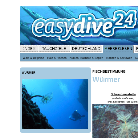
Wale & Delphine
Haie & Rochen
Kraken, Kalmare & Sepien
Robben & Seelöwen
N
FISCHBESTIMMUNG
WÜRMER
Würmer
Schraubensabelle
(Sabella spallanzani)
engl. Spirograph Tube Worm