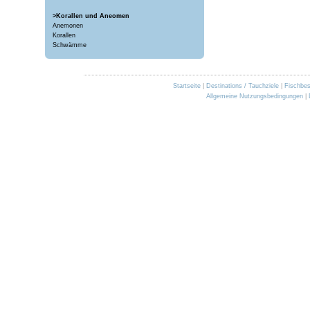
>Korallen und Aneomen
Anemonen
Korallen
Schwämme
Startseite
|
Destinations / Tauchziele
|
Fischbe
Allgemeine Nutzungsbedingungen
|