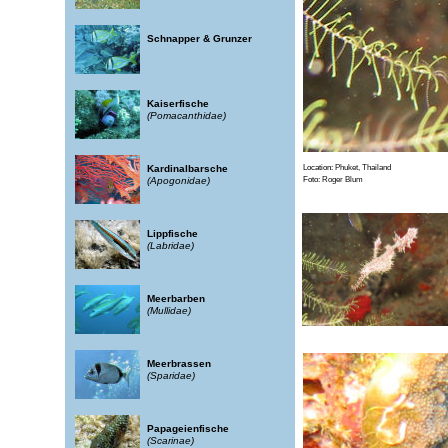
Schnapper & Grunzer
Kaiserfische
(Pomacanthidae)
Kardinalbarsche
Location:
Phuket, Thailand
(Apogonidae)
Foto:
Roger Blum
Lippfische
(Labridae)
Meerbarben
(Mullidae)
Meerbrassen
(Sparidae)
Papageienfische
(Scarinae)