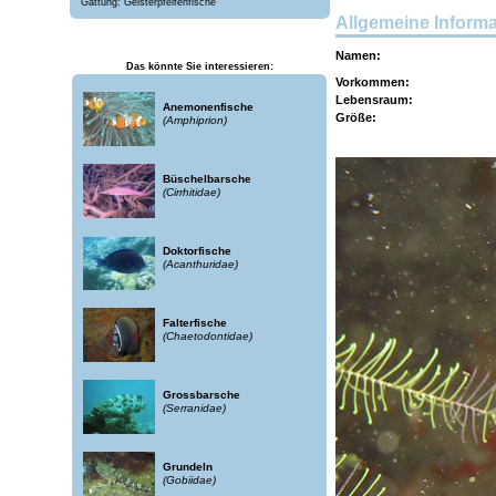
Gattung: Geisterpfeifenfische
Allgemeine Inform
Namen:
Das könnte Sie interessieren:
Vorkommen:
Lebensraum:
Anemonenfische
Größe:
(Amphiprion)
Büschelbarsche
(Cirrhitidae)
Doktorfische
(Acanthuridae)
Falterfische
(Chaetodontidae)
Grossbarsche
(Serranidae)
Grundeln
(Gobiidae)