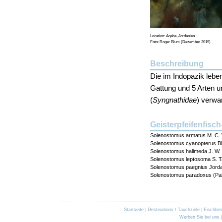
Location:
Aqaba, Jordanien
Foto:
Roger Blum
(Dezember 2019)
Beschreibung
Die im Indopazik leben
Gattung und 5 Arten un
(
Syngnathidae
)
verwan
Geisterpfeifenfisch
Solenostomus armatus M. C. 
Solenostomus cyanopterus Bl
Solenostomus halimeda J. W. O
Solenostomus leptosoma S. Ta
Solenostomus paegnius Jord
Solenostomus paradoxus (Pal
Startseite
|
Destinations / Tauchziele
|
Fischbe
Werben Sie bei uns