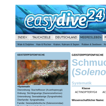
Wale & Delphine
Haie & Rochen
Kraken, Kalmare & Sepien
Robben & Seelöwen
N
GEISTERPFEIFENFISCHE
GEISTERPFEIFENFISCHE
Schmuck
(
Soleno
Systematik
>Systematik
Klasse
Überordnung: Stachelflosser (Acanthopterygii)
ACTINOPTERYGII
AC
Ordnung: Stichlingsartige (Gasterosteiformes)
Unterordnung: Seenadelartige (Syngnathoidei)
Wissenschaftlicher Name:
Überfamilie: Syngnathoidea
Familie: Geisterpfeifenfische (Solenostomidae)