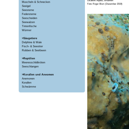
Location:
Aqaba, Jordanien
Muscheln & Schnecken
Foto:
Roger Blum
(Dezember 2019)
Seeigel
Seesterne
Federsterne
Seescheiden
Seewalzen
Tintenfische
Würmer
>Säugetiere
Delphine & Wale
Fisch- & Seeotter
Robben & Seelöwen
>Reptilien
Meeresschildkröten
Seeschlangen
>Korallen und Aneomen
Anemonen
Korallen
Schwämme