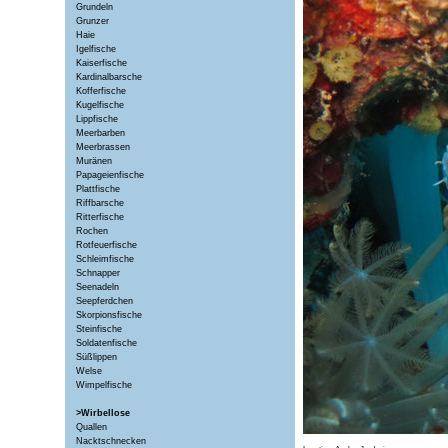
Grundeln
Grunzer
Haie
Igelfische
Kaiserfische
Kardinalbarsche
Kofferfische
Kugelfische
Lippfische
Meerbarben
Meerbrassen
Muränen
Papageienfische
Plattfische
Riffbarsche
Ritterfische
Rochen
Rotfeuerfische
Schleimfische
Schnapper
Seenadeln
Seepferdchen
Skorpionsfische
Steinfische
Soldatenfische
Süßlippen
Welse
Wimpelfische
>Wirbellose
Quallen
Nacktschnecken