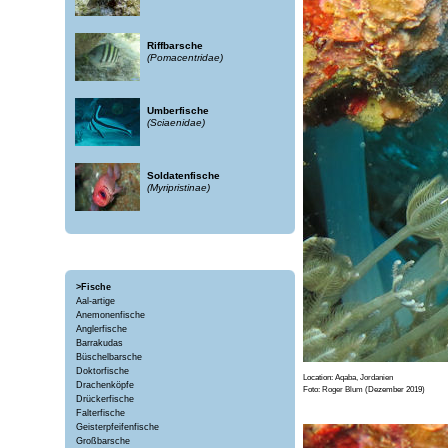
Riffbarsche
(Pomacentridae)
Umberfische
(Sciaenidae)
Soldatenfische
(Myripristinae)
>Fische
Aal-artige
Anemonenfische
Anglerfische
Barrakudas
Büschelbarsche
Doktorfische
Location:
Aqaba, Jordanien
Drachenköpfe
Foto:
Roger Blum
(Dezember 2019)
Drückerfische
Falterfische
Geisterpfeifenfische
Großbarsche