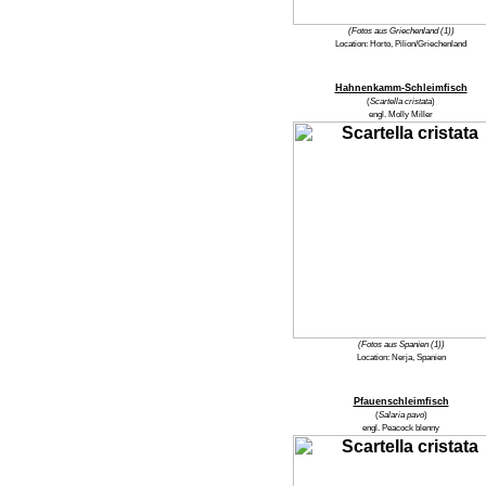
(Fotos aus Griechenland (1))
Location:
Horto, Pilion/Griechenland
Hahnenkamm-Schleimfisch
(
Scartella cristata
)
engl.
Molly Miller
(Fotos aus Spanien (1))
Location:
Nerja, Spanien
Pfauenschleimfisch
(
Salaria pavo
)
engl.
Peacock blenny