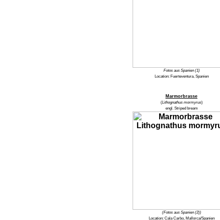
Fotos aus Spanien (1)
Location:
Fuerteventura, Spanien
Marmorbrasse
(
Lithognathus mormyrus
)
engl.
Striped bream
(Fotos aus Spanien (2))
Location:
Cala Carbo, Mallorca/Spanien