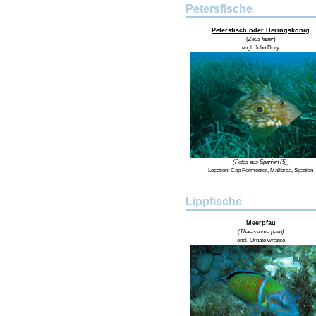
Petersfische
Petersfisch oder Heringskönig
(
Zeus faber
)
engl.
John Dory
(Fotos aus Spanien (5))
Location:
Cap Formentor, Mallorca, Spanien
Lippfische
Meerpfau
(Thalassoma pavo)
engl. Ornate wrasse