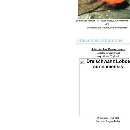
(Fotos aus Spanien (3), Frankreich (1), Griechenland (
(2))
Location: Cala Ratjada, Mallorca/Spanien
Dreischwanzbarsche
Atlantischer Dreischwanz
(Lobotes surinamensis)
engl. Atlantic Tripletail
(Fotos aus Türkei (2))
Location: Sorgun, Türkei