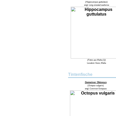
(
Hippocampus guttulatus
)
engl.
Long-snouted seahorse
(Fotos aus Malta (1))
Location:
Gozo, Malta
Tintenfische
Gemeiner Oktopus
(
Octopus vulgaris
)
engl.
Common Octopuss