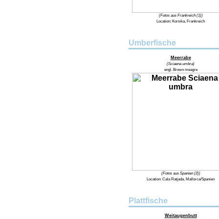
(Fotos aus Frankreich (1))
Location: Korsika, Frankreich
Umberfische
Meerrabe
(Sciaena umbra)
engl. Brown meagre
(Fotos aus Spanien (2))
Location: Cala Ratjada, Mallorca/Spanien
Plattfische
Weitaugenbutt