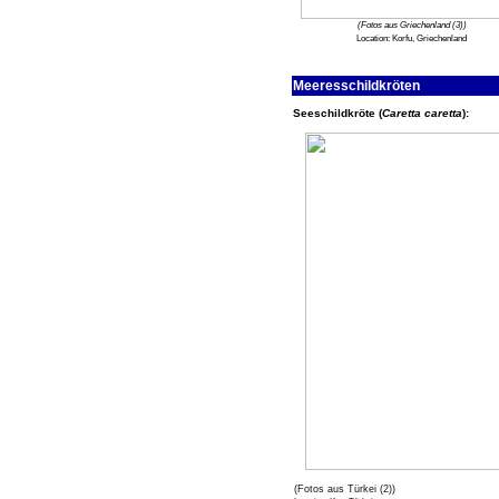
(Fotos aus Griechenland (3))
Location:
Korfu, Griechenland
Meeresschildkröten
Seeschildkröte (
Caretta caretta
):
(Fotos aus Türkei (2))