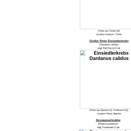
(Fotos aus Türkei (3))
Location:
Incekum, Türkei
Großer Roter Einsiedlerkrebs
(
Dardanus calidus
)
engl.
Red Hermit Crab
(Fotos aus Spanien (1), Frankreich (1))
Location:
Nerja, Spanien
Süsswasserkrabbe
(
Potamon potamios
)
engl.
Freshwater Crab