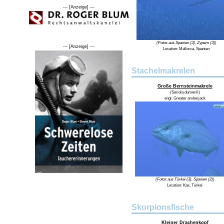
--- [Anzeige] ---
(Fotos aus Spanien (3), Zypern (3))
--- [Anzeige] ---
Location:
Mallorca, Spanien
Stachelmakrelen
Große Bernsteinmakrele
(
Seriola dumerili
)
engl.
Greater amberjack
(Fotos aus Türkei (3), Spanien (2))
Location:
Kas, Türkei
Skorpionsfische
Kleiner Drachenkopf