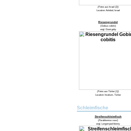
(Fotos aus Israel (2))
Location:
Ashdod, Israel
Riesengrundel
(
Gobius cobitis
)
engl.
Giant goby
(Fotos aus Türkei (1))
Location:
Incekum, Türkei
Schleimfische
Streifenschleimfisch
(
Parablennius rouxi
)
engl.
Longstriped blenny