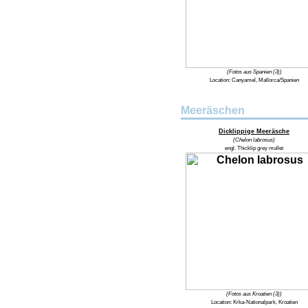
(Fotos aus Spanien (3))
Location: Canyamel, Mallorca/Spanien
Meeräschen
Dicklippige Meeräsche
(Chelon labrosus)
engl. Thicklip grey mullet
(Fotos aus Kroatien (3))
Location:
Krka-Nationalpark, Kroatien