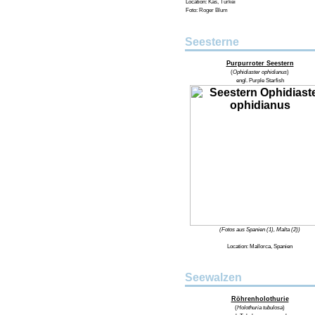
Location:
Kas, Türkei
Foto:
Roger Blum
Seesterne
Purpurroter Seestern
(
Ophidiaster ophidianus
)
engl.
Purple Starfish
(Fotos aus Spanien (1), Malta (2))
Location:
Mallorca, Spanien
Seewalzen
Röhrenholothurie
(
Holothuria tubulosa
)