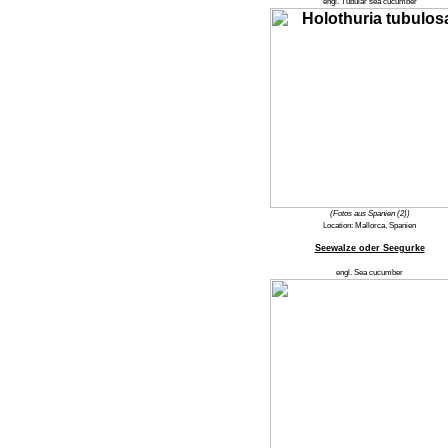
engl.
Tubular sea cucumber
(Fotos aus Spanien (2))
Location:
Mallorca, Spanien
Seewalze oder Seegurke
engl.
Sea cucumber