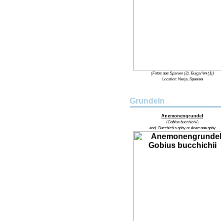
(Fotos aus Spanien (2), Bulgarien (1))
Location:
Nerja, Spanien
Grundeln
Anemonengrundel
(
Gobius bucchichii
)
engl.
Bucchich's goby or Anemone goby