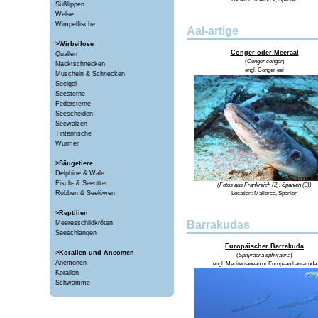
Süßlippen
Welse
Wimpelfische
Aal-artige
>Wirbellose
Conger oder Meeraal
Quallen
(
Conger conger
)
Nacktschnecken
engl.
Conger eel
Muscheln & Schnecken
Seeigel
Seesterne
Federsterne
Seescheiden
Seewalzen
Tintenfische
Würmer
>Säugetiere
Delphine & Wale
Fisch- & Seeotter
(Fotos aus Frankreich (2), Spanien (3))
Robben & Seelöwen
Location:
Mallorca, Spanien
>Reptilien
Barrakudas
Meeresschildkröten
Seeschlangen
Europäischer Barrakuda
>Korallen und Aneomen
(
Sphyraena sphyraena
)
Anemonen
engl.
Mediterranean or European barracuda
Korallen
Schwämme