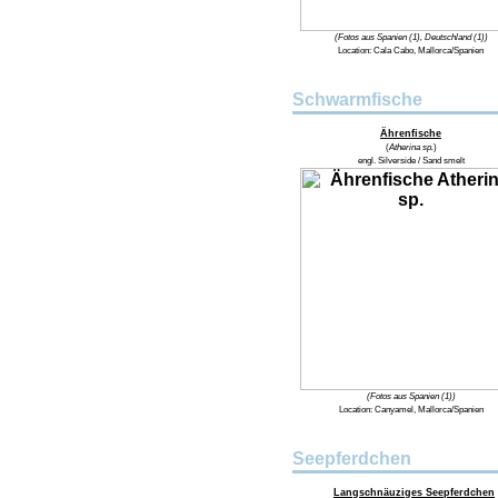
(Fotos aus Spanien (1), Deutschland (1))
Location:
Cala Cabo, Mallorca/Spanien
Schwarmfische
Ährenfische
(
Atherina sp.
)
engl.
Silverside / Sand smelt
(Fotos aus Spanien (1))
Location:
Canyamel, Mallorca/Spanien
Seepferdchen
Langschnäuziges Seepferdchen