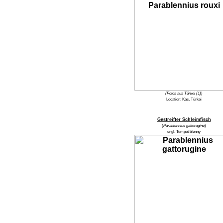
(Fotos aus Türkei (1))
Location:
Kas, Türkei
Gestreifter Schleimfisch
(
Parablennius gattorugine
)
engl.
Tompot blenny