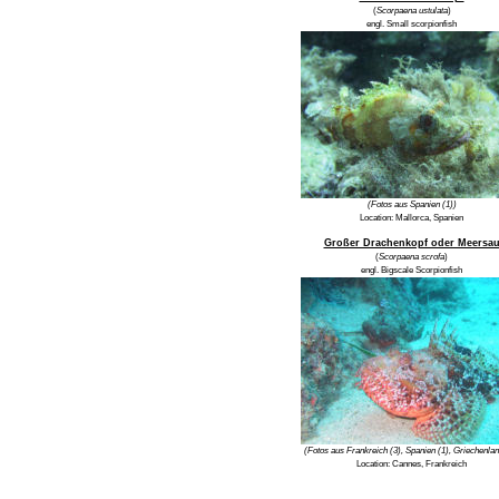
(
Scorpaena ustulata
)
engl.
Small scorpionfish
(Fotos aus Spanien (1))
Location:
Mallorca, Spanien
Großer Drachenkopf oder Meersa
(
Scorpaena scrofa
)
engl.
Bigscale Scorpionfish
(Fotos aus Frankreich (3), Spanien (1), Griechenlan
Location:
Cannes, Frankreich