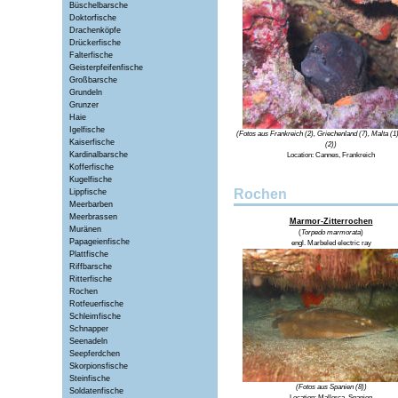
Büschelbarsche
Doktorfische
Drachenköpfe
Drückerfische
Falterfische
Geisterpfeifenfische
Großbarsche
Grundeln
Grunzer
Haie
Igelfische
(Fotos aus Frankreich (2), Griechenland (7), Malta (1
Kaiserfische
(2))
Kardinalbarsche
Location: Cannes, Frankreich
Kofferfische
Kugelfische
Rochen
Lippfische
Meerbarben
Meerbrassen
Marmor-Zitterrochen
Muränen
(
Torpedo marmorata
)
Papageienfische
engl.
Marbeled electric ray
Plattfische
Riffbarsche
Ritterfische
Rochen
Rotfeuerfische
Schleimfische
Schnapper
Seenadeln
Seepferdchen
Skorpionsfische
Steinfische
(Fotos aus Spanien (8))
Soldatenfische
Location:
Mallorca, Spanien