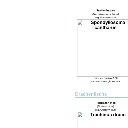
Streifenbrasse
(
Spondyliosoma cantharus
)
engl.
Black seabream
Fotos aus Frankreich (1)
Location:
Korsika, Frankreich
Drachenfische
Petermännchen
(
Trachinus draco
)
engl.
Greater Weever