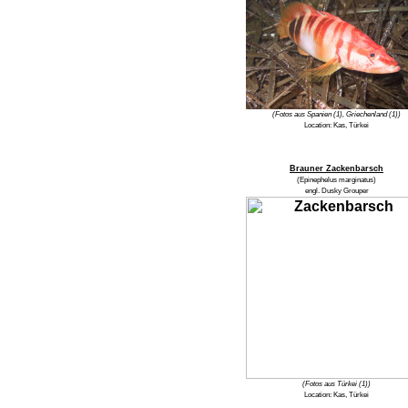
(Fotos aus Spanien (1), Griechenland (1))
Location: Kas, Türkei
Brauner Zackenbarsch
(Epinephelus marginatus)
engl. Dusky Grouper
(Fotos aus Türkei (1))
Location: Kas, Türkei