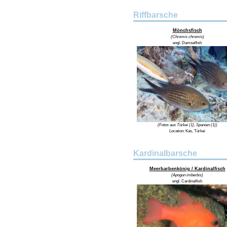
Riffbarsche
Mönchsfisch
(Chromis chromis)
engl. Damselfish
(Fotos aus Türkei (1), Spanien (1))
Location: Kas, Türkei
Kardinalbarsche
Meerbarbenkönig / Kardinalfisch
(Apogon imberbis)
engl. Cardinalfish