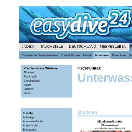
Europäische Binnengewässer
Nord- & Ostsee
Atlantik
Mittelmeer
Rotes Meer
Ka
FISCHFÜHRER
>Tauchziele am Mittelmeer
Albanien
Unterwass
Frankreich
Griechenland
Italien
Spanien
Türkei
Muränen
>Fische
Aal-artige
Anemonenfische
Mittelmeer-Muräne
(Muraena helena)
Anglerfische
engl. Mediterranean Moray eel
Barrakudas