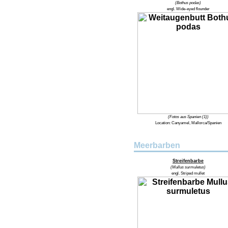
(Bothus podas)
engl. Wide-eyed flounder
(Fotos aus Spanien (1))
Location: Canyamel, Mallorca/Spanien
Meerbarben
Streifenbarbe
(Mullus surmuletus)
engl. Striped mullet