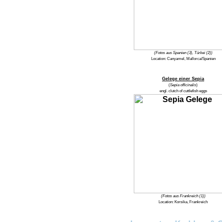
(Fotos aus Spanien (3), Türkei (2))
Location:
Canyamel, Mallorca/Spanien
Gelege einer Sepia
(
Sepia officinalis
)
engl.
clutch of cuttlefish eggs
(Fotos aus Frankreich (1))
Location:
Korsika, Frankreich