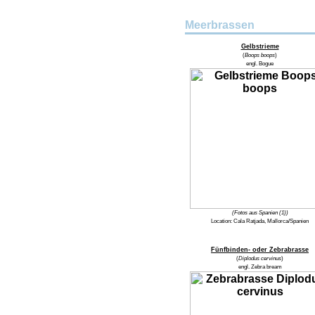
Meerbrassen
Gelbstrieme
(
Boops boops
)
engl.
Bogue
(Fotos aus Spanien (1))
Location:
Cala Ratjada, Mallorca/Spanien
Fünfbinden- oder Zebrabrasse
(
Diplodus cervinus
)
engl.
Zebra bream