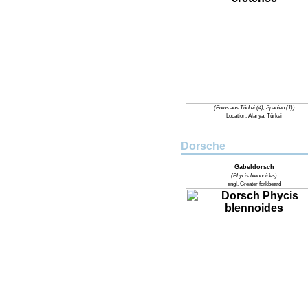
(Fotos aus Türkei (4), Spanien (1))
Location: Alanya, Türkei
Dorsche
Gabeldorsch
(Phycis blennoides)
engl. Greater forkbeard