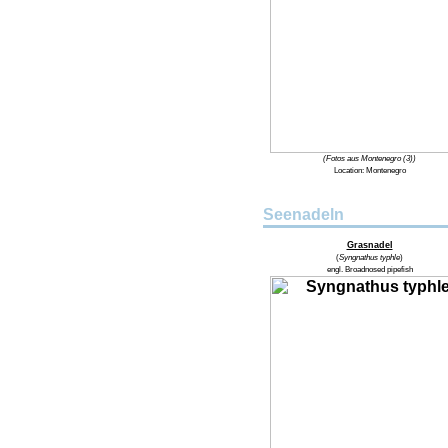
(Fotos aus Montenegro (3))
Location:
Montenegro
Seenadeln
Grasnadel
(
Syngnathus typhle
)
engl.
Broadnosed pipefish