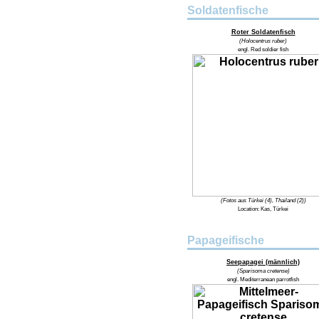
Soldatenfische
Roter Soldatenfisch
(Holocentrus ruber)
engl. Red soldier fish
(Fotos aus Türkei (4), Thailand (2))
Location: Kas, Türkei
Papageifische
Seepapagei (männlich)
(Sparisoma cretense)
engl. Mediterranean parrotfish