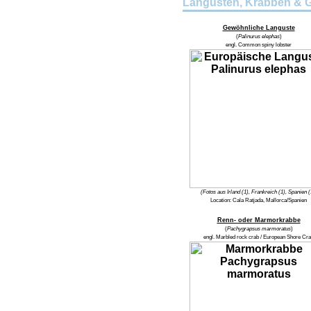
Langusten, Krabben & 
Gewöhnliche Languste
(
Palinurus elephas
)
engl.
Common spiny lobster
(Fotos aus Irland (1), Frankreich (1), Spanien (
Location:
Cala Ratjada, Mallorca/Spanien
Renn- oder Marmorkrabbe
(
Pachygrapsus marmoratus
)
engl.
Marbled rock crab / European Shore Cr