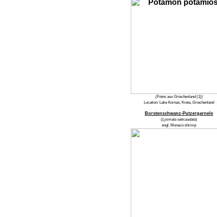
(Fotos aus Griechenland (1))
Location:
Lake Kornas, Kreta, Griechenland
Borstenschwanz-Putzergarnele
(
Lysmata seticaudata
)
engl.
Monaco shrimp