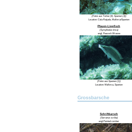
(Fotos aus Türkei (4), Spanien (3))
Location: Cala Ratjada, Mallorca/Spanien
Pfauen-Lippfisch
(Symphodus tinca)
engl. Peacock Wrasse
(Fotos aus Spanien (1))
Location: Mallorca, Spanien
Grossbarsche
Schriftbarsch
(Serranus scriba)
engl.Painted comber